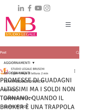
Post
AGGIORNAMENTI
STUDIO LEGALE BRUSCHI
AGGIORNAMENTI
3 gen
Tempo di lettura: 2 min
PROMESSE DI GUADAGNI
SEPARAZIONE E DIVORZIO
ALTISSIMI MA I SOLDI NON
PRIVACY
TORNANO: QUANDO IL
GARANTE PRIVACY
BROKER È UNA TRAPPOLA
CAMPO MEDICO