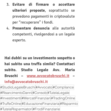
Evitare di firmare o accettare 
ulteriori proposte
, soprattutto se 
prevedono pagamenti in criptovalute 
per “recuperare” i fondi.
Presentare denuncia
 alle autorità 
competenti, rivolgendosi a un legale 
esperto.
Hai dubbi su un investimento sospetto o 
hai subito una truffa simile? Contattaci 
subito. Studio Legale Avv. Maria 
Bruschi – 
www.avvocatobruschi.it
 – 
info@avvocatobruschi.it
#StudioLegaleBruschi
#Avvocato
#Compliance
#RisarcimentoDanni
#Consob
#TutelaLegale
#Investimenti
#MercatiFinanziari
#TradingOnline
#TruffeOnline
#EducazioneFinanziaria
#Risparmio
#TutelaRisparmiatori
#FrodiFinanziarie