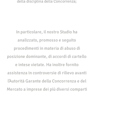
della disciplina della Concorrenza;
In particolare, il nostro Studio ha
analizzato, promosso e seguito
procedimenti in materia di abuso di
posizione dominante, di accordi di cartello
e intese vietate. Ha inoltre fornito
assistenza in controversie di rilievo avanti
l’Autorità Garante della Concorrenza e del
Mercato a imprese dei più diversi comparti
produttivi.
Ha altresì segnalato attraverso il ricorso
all’AGCM comportamenti scorretti, lesivi o
distorsivi dei regolari meccanismi della
concorrenza e del mercato ai fini