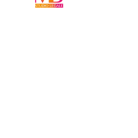
STUDIO LEGALE BRUSCHI
Avv. Maria Bruschi
Piazza
Meschio, 11/1
31029 Vittorio Veneto (TV)
P.IVA.
04905420263
N. iscrizione albo 1170
T
el.
0438 251400
Fax
0438 1890522
info@avvocatobruschi.it
Iscriviti alla nostra mailing list
Non perdere mai un aggiornamento