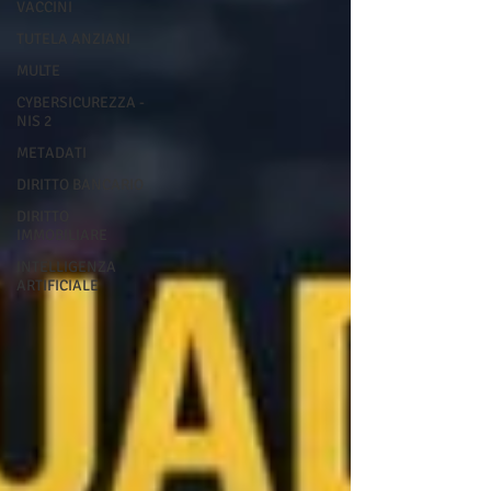
VACCINI
TUTELA ANZIANI
MULTE
CYBERSICUREZZA -
NIS 2
METADATI
DIRITTO BANCARIO
DIRITTO
IMMOBILIARE
INTELLIGENZA
ARTIFICIALE