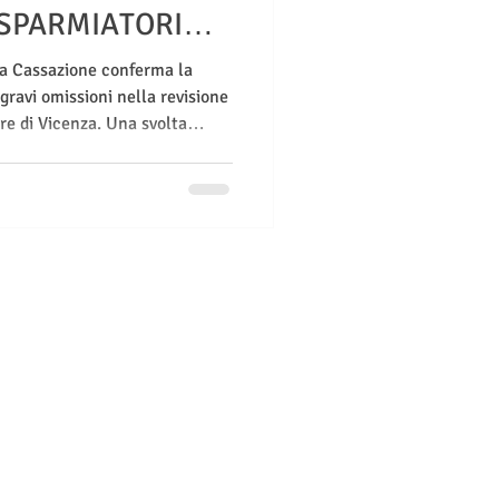
ISPARMIATORI
la Cassazione conferma la
gravi omissioni nella revisione
re di Vicenza. Una svolta
miatori danneggiati, che ora
stizia.
E BRUSCHI
hi
1/1
neto (TV)