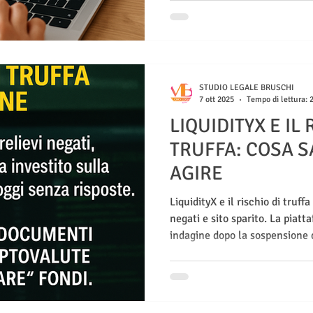
STUDIO LEGALE BRUSCHI
7 ott 2025
Tempo di lettura: 
LIQUIDITYX E IL 
TRUFFA: COSA S
AGIRE
LiquidityX e il rischio di truffa
negati e sito sparito. La piatt
indagine dopo la sospensione d
HCMC. Scopri cosa fare per t
evitare ulteriori frodi.