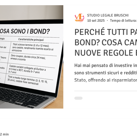
STUDIO LEGALE BRUSCHI
10 set 2025
Tempo di lettura:
PERCHÉ TUTTI P
BOND? COSA CA
NUOVE REGOLE 
PERCHÉ POTRE
Hai mai pensato di investire in
INTERESSARTI
sono strumenti sicuri e reddit
Stato, offrendo ai risparmiato
diversificazione. Scopri le no
rendere il mercato italiano più
 2 min