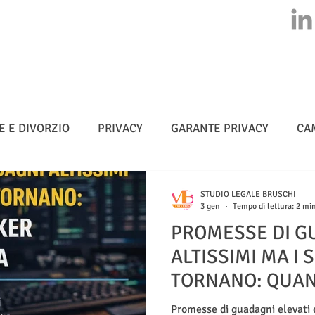
HOME
CHI SIAMO
ATTIVITA'
CLASS ACTION
NEWS
E E DIVORZIO
PRIVACY
GARANTE PRIVACY
CA
MULTE
CYBERSICUREZZA - NIS 2
METADATI
STUDIO LEGALE BRUSCHI
3 gen
Tempo di lettura: 2 mi
PROMESSE DI G
TELLIGENZA ARTIFICIALE
ALTISSIMI MA I 
TORNANO: QUAN
UNA TRAPPOLA
Promesse di guadagni elevati e 