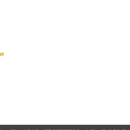
P.IVA. 049054202
N. iscrizione albo
T
el. 0438 251400
Fax 0438 1890522
info@avvocatobru
st
 informativa sulla