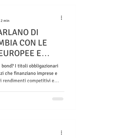
 2 min
ARLANO DI
MBIA CON LE
EUROPEE E
BBE
 bond? I titoli obbligazionari
izi che finanziano imprese e
ri rendimenti competitivi e
vità introdotte da Consob per
 efficiente e attrattivo.