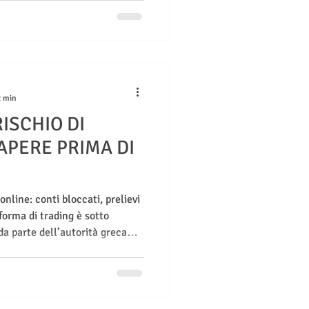
2 min
RISCHIO DI
APERE PRIMA DI
 online: conti bloccati, prelievi
aforma di trading è sotto
a parte dell’autorità greca
utelarti legalmente e come