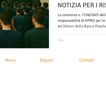
NOTIZIA PER I R
TRADITI
La sentenza n. 7138/2025 del
responsabilità di KPMG per le 
dei bilanci della Banca Popola
decisiva per migliaia di rispar
possono agire per ottenere giu
Menu
Seguici
Contatti
STUDIO LEGAL
HOME
Avv. Maria Brusc
CHI SIAMO
Piazza
Meschio, 1
ATTIVITA'
31029 Vittorio Ve
CLASS ACTION
NEWS
STAMPA
CONTATTI