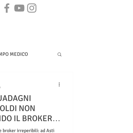
STAMPA
CONTATTI
MPO MEDICO
DIRITTO BANCARIO
n
UADAGNI
SOLDI NON
DO IL BROKER È
broker irreperibili: ad Asti