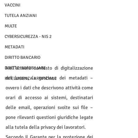
VACCINI
TUTELA ANZIANI
MULTE
CYBERSICUREZZA - NIS 2
METADATI
DIRITTO BANCARIO
Nell’attuale contesto di digitalizzazione 
DIRITTO IMMOBILIARE
del lavoro, la gestione dei metadati – 
INTELLIGENZA ARTIFICIALE
ovvero i dati che descrivono attività come 
orari di accesso ai sistemi, destinatari 
delle email, operazioni svolte sui file – 
pone rilevanti questioni giuridiche legate 
alla tutela della privacy dei lavoratori.
Secondo il Garante per la protezione dei 