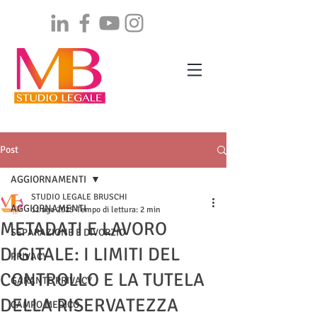
Post
AGGIORNAMENTI
STUDIO LEGALE BRUSCHI
AGGIORNAMENTI
11 ago 2025
Tempo di lettura: 2 min
METADATI E LAVORO
SEPARAZIONE E DIVORZIO
DIGITALE: I LIMITI DEL
PRIVACY
CONTROLLO E LA TUTELA
GARANTE PRIVACY
DELLA RISERVATEZZA
CAMPO MEDICO