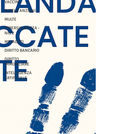
VACCINI
TUTELA ANZIANI
MULTE
CYBERSICUREZZA -
NIS 2
METADATI
DIRITTO BANCARIO
DIRITTO
IMMOBILIARE
INTELLIGENZA
ARTIFICIALE