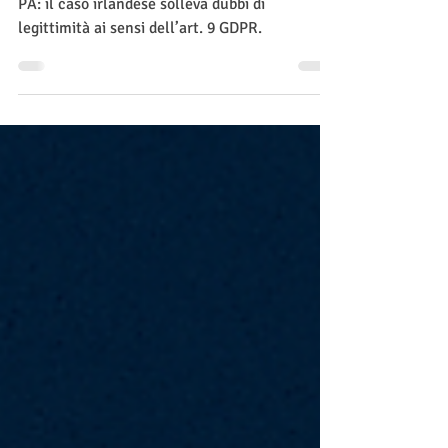
Dati biometrici e riconoscimento facciale nella
PA: il caso irlandese solleva dubbi di
legittimità ai sensi dell’art. 9 GDPR.