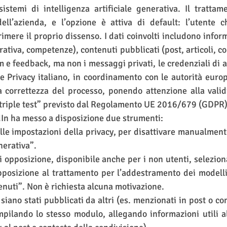
istemi di intelligenza artificiale generativa. Il trattam
dell’azienda, e l’opzione è attiva di default: l’utente c
mere il proprio dissenso. I dati coinvolti includono informa
ativa, competenze), contenuti pubblicati (post, articoli, co
 e feedback, ma non i messaggi privati, le credenziali di ac
 Privacy italiano, in coordinamento con le autorità euro
la correttezza del processo, ponendo attenzione alla validi
“triple test” previsto dal Regolamento UE 2016/679 (GDPR)
In ha messo a disposizione due strumenti:
elle impostazioni della privacy, per disattivare manualmente
nerativa”.
di opposizione, disponibile anche per i non utenti, selezio
posizione al trattamento per l’addestramento dei modelli d
enuti”. Non è richiesta alcuna motivazione.
i siano stati pubblicati da altri (es. menzionati in post o 
pilando lo stesso modulo, allegando informazioni utili all