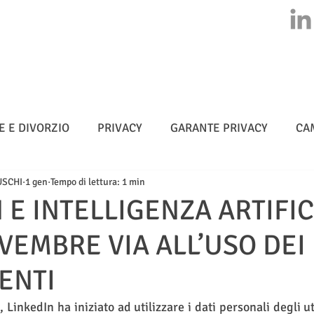
HOME
CHI SIAMO
ATTIVITA'
CLASS ACTION
NEWS
E E DIVORZIO
PRIVACY
GARANTE PRIVACY
CA
USCHI
1 gen
Tempo di lettura: 1 min
MULTE
CYBERSICUREZZA - NIS 2
METADATI
 E INTELLIGENZA ARTIFIC
VEMBRE VIA ALL’USO DEI 
TELLIGENZA ARTIFICIALE
ENTI
LinkedIn ha iniziato ad utilizzare i dati personali degli ut