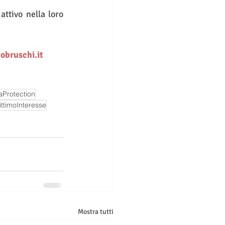
ttivo nella loro 
bruschi.it
aProtection
ttimoInteresse
Mostra tutti