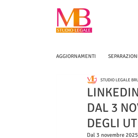
AGGIORNAMENTI
SEPARAZION
STUDIO LEGALE BR
VACCINI
TUTELA ANZIANI
LINKEDIN
DAL 3 NO
DIRITTO IMMOBILIARE
IN
DEGLI UT
Dal 3 novembre 2025, 