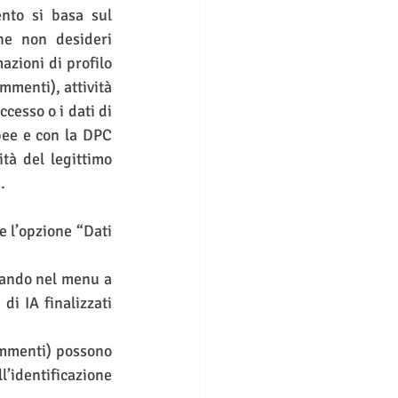
ento si basa sul 
he non desideri 
zioni di profilo 
mmenti), attività 
cesso o i dati di 
pee e con la DPC 
tà del legittimo 
.
 l’opzione “Dati 
nando nel menu a 
i IA finalizzati 
commenti) possono 
’identificazione 