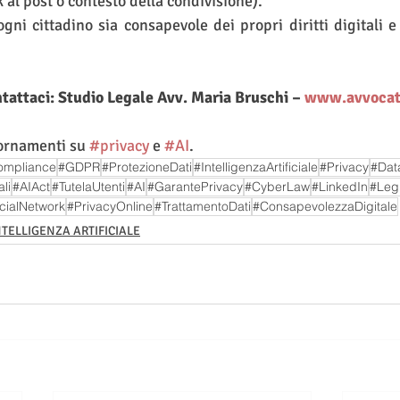
k al post o contesto della condivisione).
ni cittadino sia consapevole dei propri diritti digitali e a
tattaci: Studio Legale Avv. Maria Bruschi – 
www.avvocato
iornamenti su 
#privacy
 e 
#AI
.
ompliance
#GDPR
#ProtezioneDati
#IntelligenzaArtificiale
#Privacy
#Dat
li
#AIAct
#TutelaUtenti
#AI
#GarantePrivacy
#CyberLaw
#LinkedIn
#Legi
cialNetwork
#PrivacyOnline
#TrattamentoDati
#ConsapevolezzaDigitale
NTELLIGENZA ARTIFICIALE