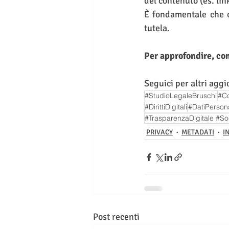
del contenuto (es. lin
È fondamentale che og
tutela.
Per approfondire, con
Seguici per altri agg
#StudioLegaleBruschi
#C
#DirittiDigitali
#DatiPersona
#TrasparenzaDigitale #So
PRIVACY
METADATI
I
Post recenti