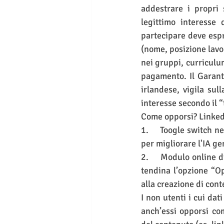
addestrare i propri s
legittimo interesse 
partecipare deve espri
(nome, posizione lavor
nei gruppi, curriculum
pagamento. Il Garante
irlandese, vigila sul
interesse secondo il 
Come opporsi? Linked
1.     Toogle switch n
per migliorare l'IA ge
2.     Modulo online 
tendina l’opzione “Op
alla creazione di cont
I non utenti i cui dat
anch’essi opporsi com