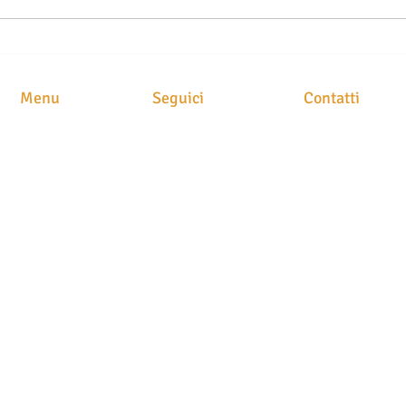
LIBERTÀ DI PENSIERO E
IL F
SOCIAL NETWORK
SOCI
Menu
Seguici
Contatti
STUDIO LEGAL
HOME
Avv. Maria Brusc
CHI SIAMO
Piazza
Meschio, 1
ATTIVITA'
31029 Vittorio Ve
CLASS ACTION
NEWS
STAMPA
CONTATTI
P.IVA. 049054202
N. iscrizione albo
T
el. 0438 251400
Fax 0438 1890522
info@avvocatobru