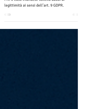
Dati biometrici e riconoscimento facciale nella
PA: il caso irlandese solleva dubbi di
legittimità ai sensi dell’art. 9 GDPR.