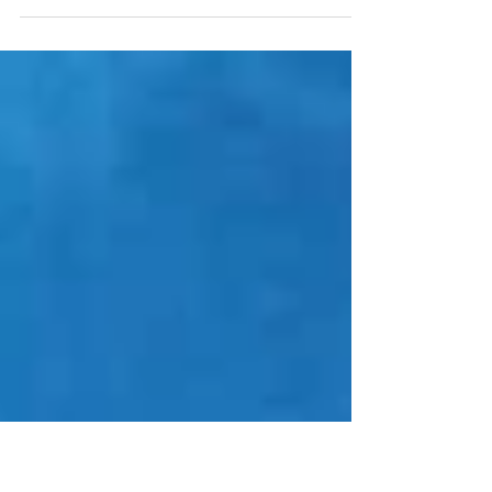
Dal 3 novembre 2025 LinkedIn utilizza i dati
degli utenti UE per addestrare l’IA. Scopri
quali dati sono coinvolti e come esercitare il
diritto di opposizione.