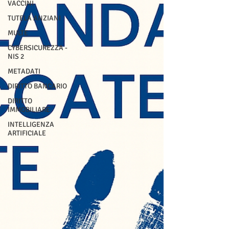
VACCINI
TUTELA ANZIANI
MULTE
CYBERSICUREZZA -
NIS 2
METADATI
DIRITTO BANCARIO
DIRITTO
IMMOBILIARE
INTELLIGENZA
ARTIFICIALE