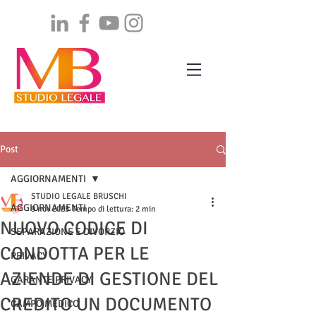
Post
AGGIORNAMENTI
STUDIO LEGALE BRUSCHI
AGGIORNAMENTI
9 nov 2025
Tempo di lettura: 2 min
NUOVO CODICE DI
SEPARAZIONE E DIVORZIO
CONDOTTA PER LE
PRIVACY
AZIENDE DI GESTIONE DEL
GARANTE PRIVACY
CREDITO UN DOCUMENTO
CAMPO MEDICO