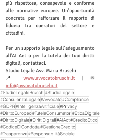
più rispettosa, consapevole e conforme 
alle normative europee. Un’opportunità 
concreta per rafforzare il rapporto di 
fiducia tra operatori del settore e 
cittadini.
Per un supporto legale sull’adeguamento 
all’AI Act o per la tutela dei tuoi diritti 
digitali, contattaci.
Studio Legale Avv. Maria Bruschi
📍 
www.avvocatobruschi.it
 | ✉ 
info@avvocatobruschi.it
#StudioLegaleBruschi
#StudioLegale
#ConsulenzaLegale
#Avvocato
#Compliance
#GDPR
#IntelligenzaArtificiale
#Privacy
#DirittoEuropeo
#TutelaConsumatori
#EticaDigitale
#DirittoDigitale
#DirittiDigitali
#AIAct
#CreditoEtico
#CodiceDiCondotta
#GestioneCredito
#Trasparenza
#ResponsabilitàSociale