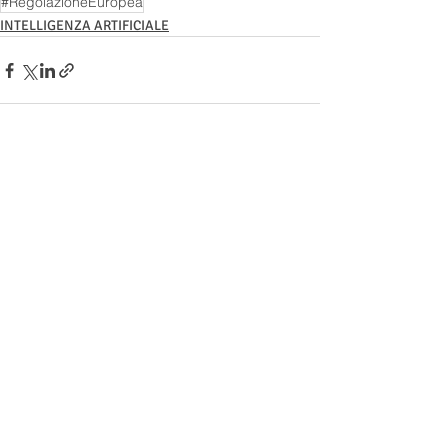
#RegolazioneEuropea
INTELLIGENZA ARTIFICIALE
Post recenti
Mostra tutti