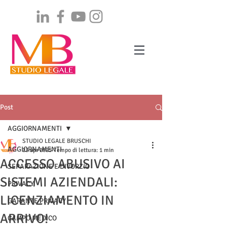
Post
AGGIORNAMENTI
STUDIO LEGALE BRUSCHI
AGGIORNAMENTI
23 apr 2025
Tempo di lettura: 1 min
ACCESSO ABUSIVO AI
SEPARAZIONE E DIVORZIO
SISTEMI AZIENDALI:
PRIVACY
LICENZIAMENTO IN
GARANTE PRIVACY
ARRIVO!
CAMPO MEDICO