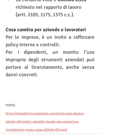
richiesto nel rapporto di lavoro 
(artt. 2105, 1175, 1375 c.c.).
Cosa cambia per aziende e lavoratori
Per le imprese, è un invito a rafforzare 
policy interne e controlli.
Per i dipendenti, un monito: l’uso 
improprio degli strumenti aziendali può 
portare al licenziamento, anche senza 
danni concreti.
FONTE:
https://ntplusdiritto.ilsole24ore.com/art/accesso-abusivo-
sistemi-informatici-aziendali-quando-puo-comportare-
licenziamento-giusta-causa-AGYmEvjD?cmpid