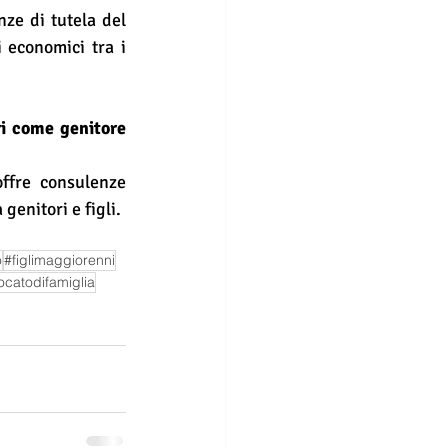
ze di tutela del 
 economici tra i 
ri come genitore 
ffre consulenze 
enitori e figli.
o
#figlimaggiorenni
ocatodifamiglia