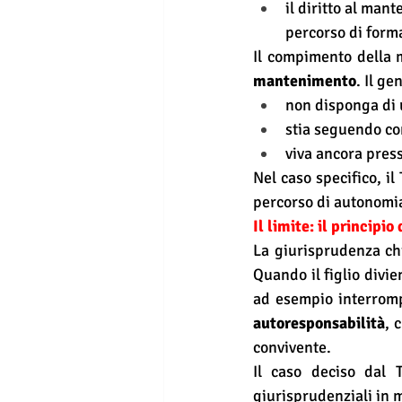
il diritto al ma
percorso di form
Il compimento della 
mantenimento
. Il ge
non disponga di 
stia seguendo con
viva ancora press
Nel caso specifico, il 
percorso di autonomia
Il limite: il principi
La giurisprudenza chi
Quando il figlio divi
ad esempio interromp
autoresponsabilità
, 
convivente.
Il caso deciso dal 
giurisprudenziali in 