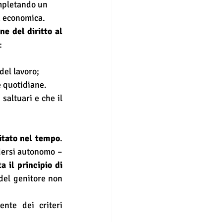
mpletando un 
a economica.
 del diritto al 
:
del lavoro;
e quotidiane.
saltuari e che il 
itato nel tempo
. 
dersi autonomo – 
a il principio di 
del genitore non 
nte dei criteri 