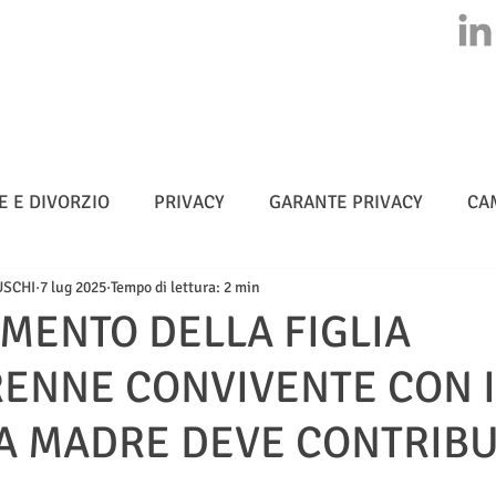
HOME
CHI SIAMO
ATTIVITA'
CLASS ACTION
NEWS
E E DIVORZIO
PRIVACY
GARANTE PRIVACY
CA
USCHI
7 lug 2025
Tempo di lettura: 2 min
MULTE
CYBERSICUREZZA - NIS 2
METADATI
MENTO DELLA FIGLIA
ENNE CONVIVENTE CON I
TELLIGENZA ARTIFICIALE
LA MADRE DEVE CONTRIBU