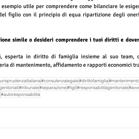
 esempio utile per comprendere come bilanciare le esigen
del figlio con il principio di equa ripartizione degli oneri
zione simile o desideri comprendere i tuoi diritti e dove
i
, esperta in diritto di famiglia insieme al suo team, o
eria di mantenimento, affidamento e rapporti economici tra g
urisprudenzaItaliana
#consulenzalegale
#dirittofamiglia
#manteniment
enitoriali
#tribunale
#separazione
#figli
#responsabilitàgenitoriale
#avv
o
#autoresponsabilità