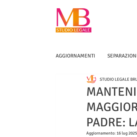
AGGIORNAMENTI
SEPARAZION
STUDIO LEGALE BR
VACCINI
TUTELA ANZIANI
MANTENI
MAGGIOR
DIRITTO IMMOBILIARE
IN
PADRE: 
Aggiornamento:
16 lug 2025