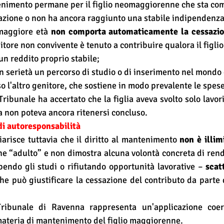
ntenimento permane per il figlio neomaggiorenne che sta co
azione o non ha ancora raggiunto una stabile indipendenz
maggiore età 
non comporta automaticamente la cessazione
nitore non convivente è tenuto a contribuire qualora il figlio
un reddito proprio stabile;
 serietà un percorso di studio o di inserimento nel mondo 
o l'altro genitore, che sostiene in modo prevalente le spes
Tribunale ha accertato che la figlia aveva svolto solo lavori 
 non poteva ancora ritenersi concluso.
o di autoresponsabilità
arisce tuttavia che il diritto al mantenimento 
non è illim
ene “adulto” e non dimostra alcuna volontà concreta di ren
endo gli studi o rifiutando opportunità lavorative – 
scatt
che può giustificare la cessazione del contributo da parte 
Tribunale di Ravenna rappresenta un'applicazione coere
materia di mantenimento del figlio maggiorenne.