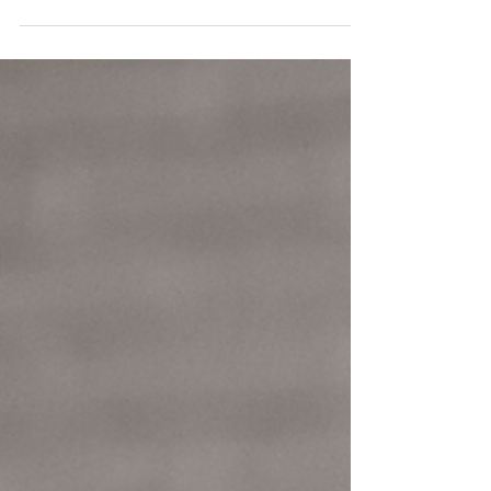
“La Cassazione riduce il risarcimento al
passeggero che sale consapevolmente in auto
con un conducente ubriaco, per concorso di
colpa ex art. 1227 c.c.