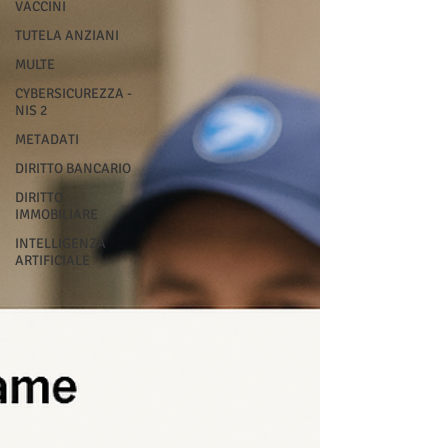
VACCINI
TUTELA ANZIANI
MULTE
CYBERSICUREZZA -
NIS 2
METADATI
DIRITTO BANCARIO
DIRITTO
IMMOBILIARE
INTELLIGENZA
ARTIFICIALE