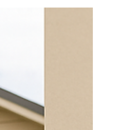
MALTRATTAMENTI
La Cassazione riconosce il risarcimento anche
allo studente che assiste a maltrattamenti a
scuola: la violenza assistita è danno
risarcibile.