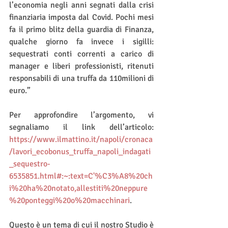
l’economia negli anni segnati dalla crisi 
finanziaria imposta dal Covid. Pochi mesi 
fa il primo blitz della guardia di Finanza, 
qualche giorno fa invece i sigilli: 
sequestrati conti correnti a carico di 
manager e liberi professionisti, ritenuti 
responsabili di una truffa da 110milioni di 
euro.”
Per approfondire l’argomento, vi 
segnaliamo il link dell’articolo: 
https://www.ilmattino.it/napoli/cronaca
/lavori_ecobonus_truffa_napoli_indagati
_sequestro-
6535851.html#:~:text=C'%C3%A8%20ch
i%20ha%20notato,allestiti%20neppure
%20ponteggi%20o%20macchinari
.
Questo è un tema di cui il nostro Studio è 