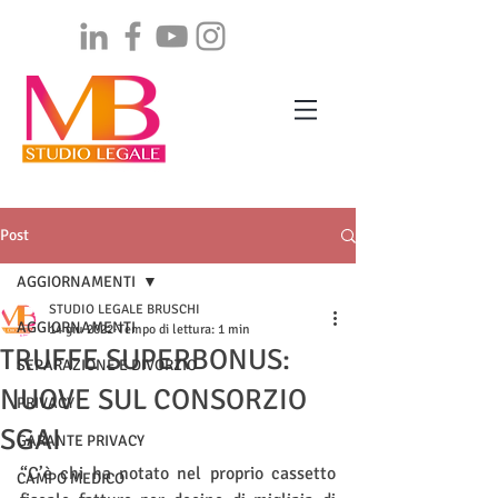
Post
AGGIORNAMENTI
STUDIO LEGALE BRUSCHI
AGGIORNAMENTI
14 giu 2022
Tempo di lettura: 1 min
TRUFFE SUPERBONUS:
SEPARAZIONE E DIVORZIO
NUOVE SUL CONSORZIO
PRIVACY
SGAI
GARANTE PRIVACY
“C’è chi ha notato nel proprio cassetto 
CAMPO MEDICO