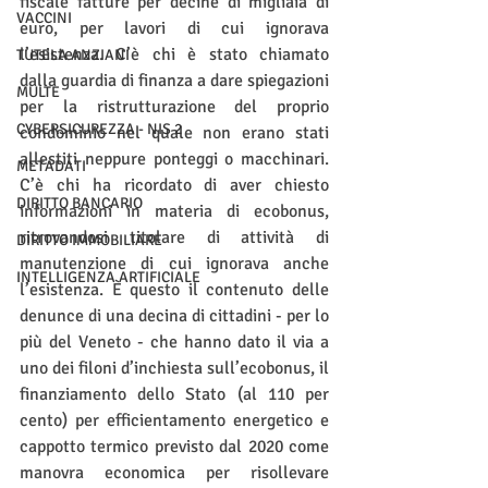
fiscale fatture per decine di migliaia di 
VACCINI
euro, per lavori di cui ignorava 
l’esistenza. C’è chi è stato chiamato 
TUTELA ANZIANI
dalla guardia di finanza a dare spiegazioni 
MULTE
per la ristrutturazione del proprio 
CYBERSICUREZZA - NIS 2
condominio nel quale non erano stati 
allestiti neppure ponteggi o macchinari. 
METADATI
C’è chi ha ricordato di aver chiesto 
DIRITTO BANCARIO
informazioni in materia di ecobonus, 
ritrovandosi titolare di attività di 
DIRITTO IMMOBILIARE
manutenzione di cui ignorava anche 
INTELLIGENZA ARTIFICIALE
l’esistenza. È questo il contenuto delle 
denunce di una decina di cittadini - per lo 
più del Veneto - che hanno dato il via a 
uno dei filoni d’inchiesta sull’ecobonus, il 
finanziamento dello Stato (al 110 per 
cento) per efficientamento energetico e 
cappotto termico previsto dal 2020 come 
manovra economica per risollevare 