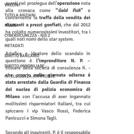
avanti nel prosieguo dell’
operazione 
nota 
VACCINI
alla cronaca come 
“
Gold fish
”
 e 
TUTELA ANZIANI
concernente la 
truffa della vendita dei 
diamanti a prezzi gonfiati
, che dal 2012 
MULTE
ha colpito numerosissimi investitori, tra i 
CYBERSICUREZZA - NIS 2
quali noti nomi dello 
star system
.
METADATI
Artefice e ideatore dello scandalo in 
DIRITTO BANCARIO
questione è 
l’imprenditore N. P.
 – 
DIRITTO IMMOBILIARE
titolare della società di consulenza K. - 
che proprio 
nella giornata odierna è 
INTELLIGENZA ARTIFICIALE
stato arrestato dalla Guardia di Finanza 
del nucleo di polizia economica di 
Milano
 con l’accusa di aver ingannato 
moltissimi risparmiatori italiani, tra cui 
spiccano i vip Vasco Rossi, Federica 
Panicucci e Simona Tagli.
Secondo gli inquirenti, P. è il responsabile 