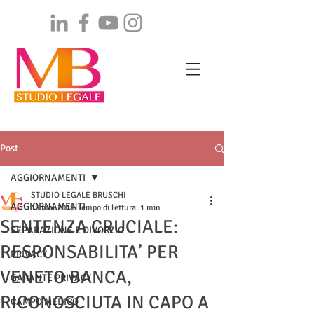
Post
AGGIORNAMENTI
STUDIO LEGALE BRUSCHI
AGGIORNAMENTI
15 mar 2018
Tempo di lettura: 1 min
SENTENZA CRUCIALE:
SEPARAZIONE E DIVORZIO
RESPONSABILITA’ PER
PRIVACY
VENETO BANCA,
GARANTE PRIVACY
RICONOSCIUTA IN CAPO A
CAMPO MEDICO