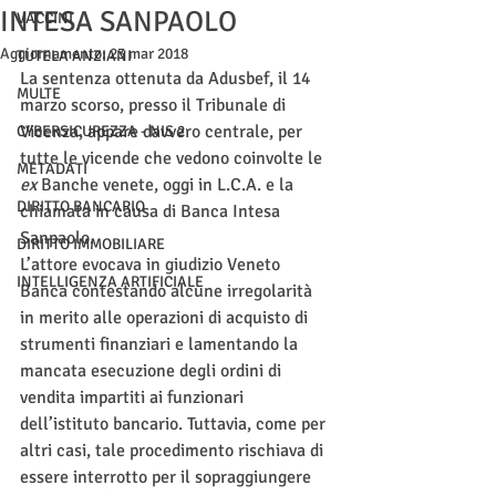
INTESA SANPAOLO
VACCINI
Aggiornamento:
23 mar 2018
TUTELA ANZIANI
La sentenza ottenuta da Adusbef, il 14 
MULTE
marzo scorso, presso il Tribunale di 
Vicenza, appare davvero centrale, per 
CYBERSICUREZZA - NIS 2
tutte le vicende che vedono coinvolte le 
METADATI
ex
 Banche venete, oggi in L.C.A. e la 
DIRITTO BANCARIO
chiamata in causa di Banca Intesa 
Sanpaolo.
DIRITTO IMMOBILIARE
L’attore evocava in giudizio Veneto 
INTELLIGENZA ARTIFICIALE
Banca contestando alcune irregolarità 
in merito alle operazioni di acquisto di 
strumenti finanziari e lamentando la 
mancata esecuzione degli ordini di 
vendita impartiti ai funzionari 
dell’istituto bancario. Tuttavia, come per 
altri casi, tale procedimento rischiava di 
essere interrotto per il sopraggiungere 