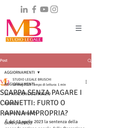
Post
AGGIORNAMENTI
STUDIO LEGALE BRUSCHI
AGGIORNAMENTI
16 mag 2023
Tempo di lettura: 1 min
SCAPPA SENZA PAGARE I
SEPARAZIONE E DIVORZIO
CORNETTI: FURTO O
PRIVACY
RAPINA IMPROPRIA?
GARANTE PRIVACY
È del 13 aprile 2023 la sentenza della 
CAMPO MEDICO