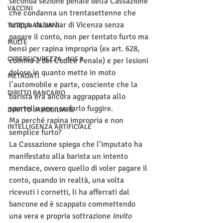
seconda sezione penale della Cassazione 
VACCINI
che condanna un trentasettenne che 
scappa da un bar di Vicenza senza 
TUTELA ANZIANI
pagare il conto, non per tentato furto ma 
MULTE
bensì per rapina impropria (ex art. 628, 
CYBERSICUREZZA - NIS 2
comma 2 del Codice Penale) e per lesioni 
dolose in quanto mette in moto 
METADATI
l’automobile e parte, cosciente che la 
DIRITTO BANCARIO
barista era ancora aggrappata allo 
sportello per non farlo fuggire. 
DIRITTO IMMOBILIARE
Ma perché rapina impropria e non 
INTELLIGENZA ARTIFICIALE
semplice furto? 
La Cassazione spiega che l’imputato ha 
manifestato alla barista un intento 
mendace, ovvero quello di voler pagare il 
conto, quando in realtà, una volta 
ricevuti i cornetti, li ha afferrati dal 
bancone ed è scappato commettendo 
una vera e propria sottrazione 
invito 