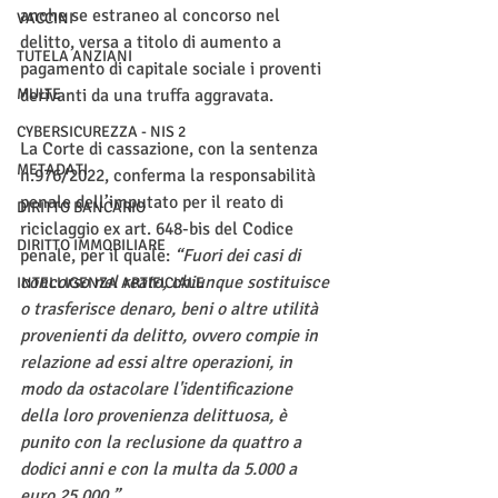
anche se estraneo al concorso nel 
VACCINI
delitto, versa a titolo di aumento a 
TUTELA ANZIANI
pagamento di capitale sociale i proventi 
MULTE
derivanti da una truffa aggravata.
CYBERSICUREZZA - NIS 2
La Corte di cassazione, con la sentenza 
METADATI
n.976/2022, conferma la responsabilità 
penale dell’imputato per il reato di 
DIRITTO BANCARIO
riciclaggio ex art. 648-bis del Codice 
DIRITTO IMMOBILIARE
penale, per il quale: 
“Fuori dei casi di 
concorso nel reato, chiunque sostituisce 
INTELLIGENZA ARTIFICIALE
o trasferisce denaro, beni o altre utilità 
provenienti da delitto, ovvero compie in 
relazione ad essi altre operazioni, in 
modo da ostacolare l'identificazione 
della loro provenienza delittuosa, è 
punito con la reclusione da quattro a 
dodici anni e con la multa da 5.000 a 
euro 25.000.”