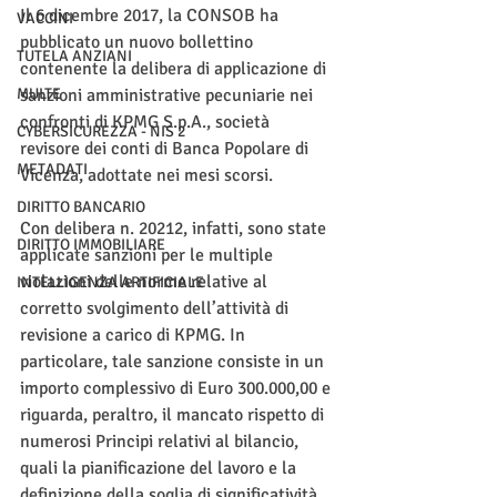
Il 6 dicembre 2017, la CONSOB ha 
VACCINI
pubblicato un nuovo bollettino 
TUTELA ANZIANI
contenente la delibera di applicazione di 
MULTE
sanzioni amministrative pecuniarie nei 
confronti di KPMG S.p.A., società 
CYBERSICUREZZA - NIS 2
revisore dei conti di Banca Popolare di 
METADATI
Vicenza, adottate nei mesi scorsi. 
DIRITTO BANCARIO
Con delibera n. 20212, infatti, sono state 
DIRITTO IMMOBILIARE
applicate sanzioni per le multiple 
violazioni delle norme relative al 
INTELLIGENZA ARTIFICIALE
corretto svolgimento dell’attività di 
revisione a carico di KPMG. In 
particolare, tale sanzione consiste in un 
importo complessivo di Euro 300.000,00 e 
riguarda, peraltro, il mancato rispetto di 
numerosi Principi relativi al bilancio, 
quali la pianificazione del lavoro e la 
definizione della soglia di significatività, 