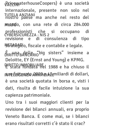
PricewaterhouseCoopers) è una società 
VACCINI
internazionale, presente non solo nel 
TUTELA ANZIANI
nostro paese ma anche nel resto del 
mondo, con una rete di circa 284.000 
MULTE
professionisti che si occupano di 
CYBERSICUREZZA - NIS 2
revisione e di consulenza di tipo 
METADATI
strategico, fiscale e contabile e legale. 
È una delle “big sisters” insieme a 
DIRITTO BANCARIO
Deloitte, EY (Ernst and Young) e KPMG.
DIRITTO IMMOBILIARE
È stata fondata nel 1988 e ha chiuso il 
suo fatturato 2020 a 43 miliardi di dollari, 
INTELLIGENZA ARTIFICIALE
è una società quotata in borsa e, visti i 
dati, risulta di facile intuizione la sua 
capienza patrimoniale.  
Uno tra i suoi maggiori clienti per la 
revisione dei bilanci annuali, era proprio 
Veneto Banca. E come mai, se i bilanci 
erano risultati corretti c’è stato il crac? 