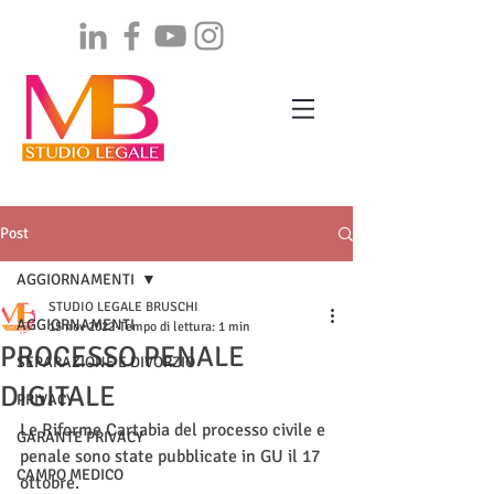
Post
AGGIORNAMENTI
STUDIO LEGALE BRUSCHI
AGGIORNAMENTI
15 nov 2022
Tempo di lettura: 1 min
PROCESSO PENALE
SEPARAZIONE E DIVORZIO
DIGITALE
PRIVACY
Le Riforme Cartabia del processo civile e 
GARANTE PRIVACY
penale sono state pubblicate in GU il 17 
CAMPO MEDICO
ottobre. 