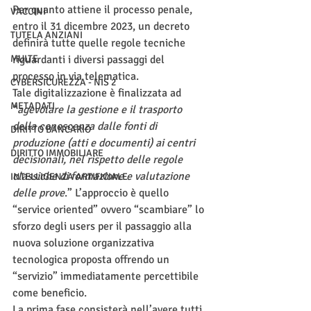
Per quanto attiene il processo penale, 
VACCINI
entro il 31 dicembre 2023, un decreto 
TUTELA ANZIANI
definirà tutte quelle regole tecniche 
MULTE
riguardanti i diversi passaggi del 
processo in via telematica. 
CYBERSICUREZZA - NIS 2
Tale digitalizzazione è finalizzata ad 
METADATI
“
agevolare la gestione e il trasporto 
della conoscenza dalle fonti di 
DIRITTO BANCARIO
produzione (atti e documenti) ai centri 
DIRITTO IMMOBILIARE
decisionali, nel rispetto delle regole 
classiche di formazione e valutazione 
INTELLIGENZA ARTIFICIALE
delle prove
.” L’approccio è quello 
“service oriented” ovvero “scambiare” lo 
sforzo degli users per il passaggio alla 
nuova soluzione organizzativa 
tecnologica proposta offrendo un 
“servizio” immediatamente percettibile 
come beneficio. 
La prima fase consisterà nell’avere tutti 