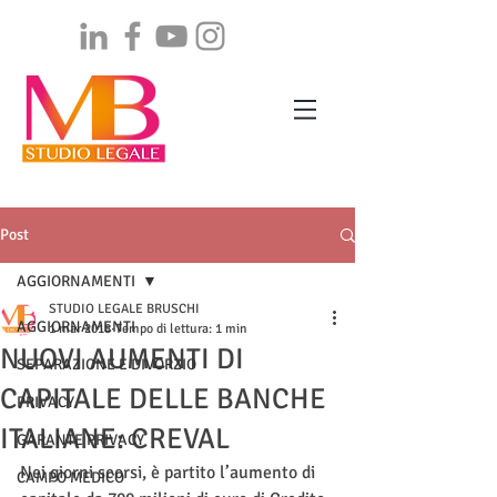
Post
AGGIORNAMENTI
STUDIO LEGALE BRUSCHI
AGGIORNAMENTI
1 mar 2018
Tempo di lettura: 1 min
NUOVI AUMENTI DI
SEPARAZIONE E DIVORZIO
CAPITALE DELLE BANCHE
PRIVACY
ITALIANE: CREVAL
GARANTE PRIVACY
Nei giorni scorsi, è partito l’aumento di 
CAMPO MEDICO