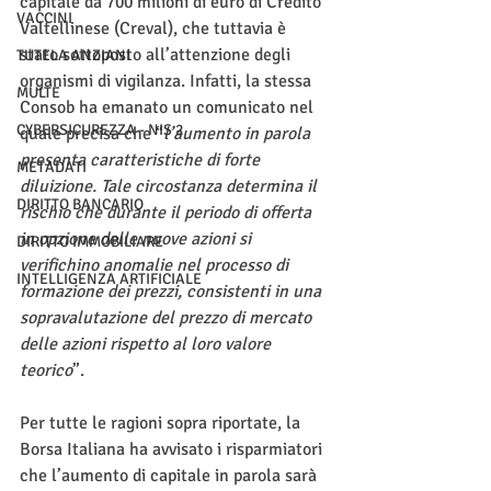
capitale da 700 milioni di euro di Credito 
VACCINI
Valtellinese (Creval), che tuttavia è 
stato sottoposto all’attenzione degli 
TUTELA ANZIANI
organismi di vigilanza. Infatti, la stessa 
MULTE
Consob ha emanato un comunicato nel 
CYBERSICUREZZA - NIS 2
quale precisa che “
l’aumento in parola 
presenta caratteristiche di forte 
METADATI
diluizione. Tale circostanza determina il 
DIRITTO BANCARIO
rischio che durante il periodo di offerta 
in opzione delle nuove azioni si 
DIRITTO IMMOBILIARE
verifichino anomalie nel processo di 
INTELLIGENZA ARTIFICIALE
formazione dei prezzi, consistenti in una 
sopravalutazione del prezzo di mercato 
delle azioni rispetto al loro valore 
teorico
”.
Per tutte le ragioni sopra riportate, la 
Borsa Italiana ha avvisato i risparmiatori 
che l’aumento di capitale in parola sarà 