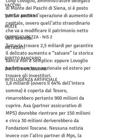
Luigi Lovoglio, amministratore delegato 
VACCINI
di Monte dei Paschi di Siena, si è posto 
per far partire l’operazione di aumento di 
TUTELA ANZIANI
capitale, ovvero quell’atto straordinario 
MULTE
che va a modificare il patrimonio netto 
CYBERSICUREZZA - NIS 2
dell’azienda. 
Tuttavia trovare 2,5 miliardi per garantire 
METADATI
il delicato aumento e “salvare” la storica 
DIRITTO BANCARIO
banca non è semplice: eppure Lovoglio 
ha fatto un tour nazionale ed estero per 
DIRITTO IMMOBILIARE
trovare gli investitori. 
INTELLIGENZA ARTIFICIALE
1,6 miliardi (ovvero il 64% dell’intera 
somma) è coperta dal Tesoro, 
rimarrebbero pertanto 900 milioni da 
coprire. Axa (partner assicurativo di 
MPS) dovrebbe rientrare per 150 milioni 
e circa 30 milioni deriverebbero da 
Fondazioni Toscane. Nessuna notizia 
invece con l’altro partner di Mps, la 