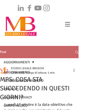
Post
AGGIORNAMENTI
STUDIO LEGALE BRUSCHI
AGGIORNAMENTI
13 ott 2022
Tempo di lettura: 1 min
MPS: COSA STA
SEPARAZIONE E DIVORZIO
SUCCEDENDO IN QUESTI
PRIVACY
GIORNI?
GARANTE PRIVACY
Lunedì 17 ottobre è la data-obiettivo che 
CAMPO MEDICO