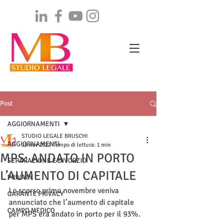
Post
AGGIORNAMENTI
STUDIO LEGALE BRUSCHI
AGGIORNAMENTI
15 nov 2022
Tempo di lettura: 1 min
MPS: ANDATO IN PORTO
SEPARAZIONE E DIVORZIO
L’AUMENTO DI CAPITALE
PRIVACY
Lo scorso primo novembre veniva 
GARANTE PRIVACY
annunciato che l’aumento di capitale 
CAMPO MEDICO
per MPS era andato in porto per il 93%. 