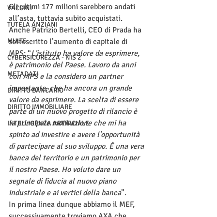
Gli ultimi 177 milioni sarebbero andati 
VACCINI
all’asta, tuttavia subito acquistati. 
TUTELA ANZIANI
Anche Patrizio Bertelli, CEO di Prada ha 
MULTE
sottoscritto l’aumento di capitale di 
MPS: “
L'istituto ha valore da esprimere, 
CYBERSICUREZZA - NIS 2
è patrimonio del Paese. Lavoro da anni 
METADATI
con MPS e la considero un partner 
importante, che ha ancora un grande 
DIRITTO BANCARIO
valore da esprimere. La scelta di essere 
DIRITTO IMMOBILIARE
parte di un nuovo progetto di rilancio è 
la principale motivazione che mi ha 
INTELLIGENZA ARTIFICIALE
spinto ad investire e avere l'opportunità 
di partecipare al suo sviluppo. È una vera 
banca del territorio e un patrimonio per 
il nostro Paese. Ho voluto dare un 
segnale di fiducia al nuovo piano 
industriale e ai vertici della banca
”.
In prima linea dunque abbiamo il MEF, 
successivamente troviamo AXA che 