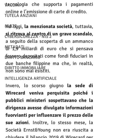
tecnologia che supporta i pagamenti 
VACCINI
online e l’emissione di carte di credito.
TUTELA ANZIANI
MULTE
Ad oggi, 
la menzionata società
, tuttavia, 
si ritrova al centro di un grave scandalo
, 
CYBERSICUREZZA - NIS 2
a seguito della scoperta di un ammanco 
METADATI
di 1,9 miliardi di euro che si pensava 
fossero depositati come fondi fiduciari in 
DIRITTO BANCARIO
due banche filippine ma che, in realtà, 
DIRITTO IMMOBILIARE
non sono mai esistiti.
INTELLIGENZA ARTIFICIALE
Invero, lo scorso giugno 
la sede di 
Wirecard veniva perquisita poiché i 
pubblici ministeri sospettavano che la 
dirigenza avesse divulgato informazioni 
fuorvianti per influenzare il prezzo delle 
sue azioni
. Inoltre, lo stesso mese, la 
Società Ernst&Young non era riuscita a 
chiudere il bilancio 2019 di Wirecard per 