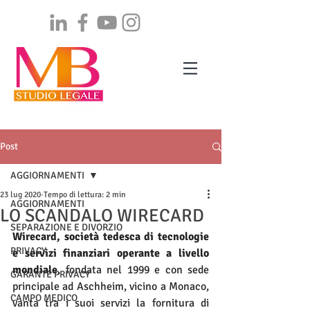
Post
AGGIORNAMENTI
23 lug 2020
Tempo di lettura: 2 min
AGGIORNAMENTI
LO SCANDALO WIRECARD
SEPARAZIONE E DIVORZIO
Wirecard, società tedesca di tecnologie 
PRIVACY
e servizi finanziari operante a livello 
mondiale
, fondata nel 1999 e con sede 
GARANTE PRIVACY
principale ad Aschheim, vicino a Monaco, 
CAMPO MEDICO
vanta tra i suoi servizi la fornitura di 