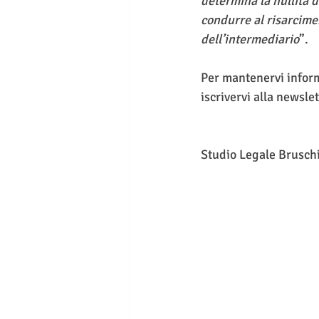
determina la nullità 
condurre al risarcime
dell’intermediario
”.
Per mantenervi informa
iscrivervi alla newslet
Studio Legale Brusch