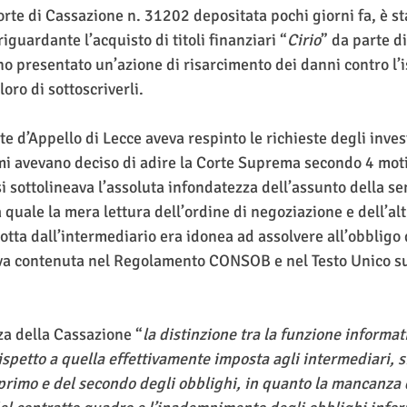
rte di Cassazione n. 31202 depositata pochi giorni fa, è sta
guardante l’acquisto di titoli finanziari “
Cirio
” da parte di
no presentato un’azione di risarcimento dei danni contro l’i
oro di sottoscriverli.
rte d’Appello di Lecce aveva respinto le richieste degli inves
imi avevano deciso di adire la Corte Suprema secondo 4 moti
 si sottolineava l’assoluta infondatezza dell’assunto della s
quale la mera lettura dell’ordine di negoziazione e dell’alt
ta dall’intermediario era idonea ad assolvere all’obbligo 
va contenuta nel Regolamento CONSOB e nel Testo Unico su
za della Cassazione “
la distinzione tra la funzione informati
rispetto a quella effettivamente imposta agli intermediari, si
l primo e del secondo degli obblighi, in quanto la mancanza d