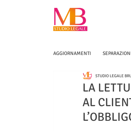
AGGIORNAMENTI
SEPARAZION
STUDIO LEGALE BR
VACCINI
TUTELA ANZIANI
LA LETT
AL CLIEN
DIRITTO IMMOBILIARE
IN
L’OBBLI