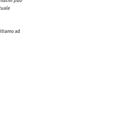
mativi può 
uale 
vitiamo ad 