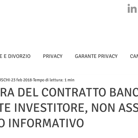
HOME
CHI SIAMO
ATTIVITA'
CLASS ACTION
NEWS
E E DIVORZIO
PRIVACY
GARANTE PRIVACY
CA
USCHI
23 feb 2018
Tempo di lettura: 1 min
MULTE
CYBERSICUREZZA - NIS 2
METADATI
URA DEL CONTRATTO BAN
TE INVESTITORE, NON AS
TELLIGENZA ARTIFICIALE
GO INFORMATIVO