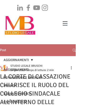
Post
AGGIORNAMENTI
STUDIO LEGALE BRUSCHI
AGGIORNAMENTI
24 gen 2018
Tempo di lettura: 2 min
LA CORTE DI CASSAZIONE
SEPARAZIONE E DIVORZIO
CHIARISCE IL RUOLO DEL
PRIVACY
COLLEGIO SINDACALE
GARANTE PRIVACY
ALL’INTERNO DELLE
CAMPO MEDICO