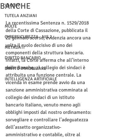
BANCHE
VACCINI
TUTELA ANZIANI
La recentissima Sentenza n. 1529/2018 
MULTE
della Corte di Cassazione, pubblicata il 
CYBERSICUREZZA - NIS 2
22 gennaio scorso, evidenzia ancora una 
volta il ruolo decisivo di uno dei 
METADATI
componenti della struttura bancaria. 
DIRITTO BANCARIO
Infatti, la Corte afferma che all’interno 
delle Banche, al collegio dei sindaci è 
DIRITTO IMMOBILIARE
attribuita una funzione centrale. La 
INTELLIGENZA ARTIFICIALE
vicenda in esame prende avvio da una 
sanzione amministrativa comminata al 
collegio dei sindaci di un istituto 
bancario italiano, venuto meno agli 
obblighi imposti dal nostro ordinamento: 
sorvegliare e controllare l’adeguatezza 
dell’assetto organizzativo-
amministrativo e contabile, oltre al 