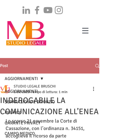
Post
AGGIORNAMENTI
STUDIO LEGALE BRUSCHI
AGGIORNAMENTI
2 dic 2022
Tempo di lettura: 1 min
INDEROGABILE LA
SEPARAZIONE E DIVORZIO
COMUNICAZIONE ALL’ENEA
PRIVACY
Lo scorso 21 novembre la Corte di 
GARANTE PRIVACY
Cassazione, con l’ordinanza n. 34151, 
CAMPO MEDICO
accoglieva il ricorso da parte 