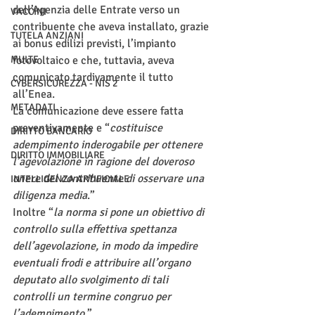
dell’Agenzia delle Entrate verso un 
VACCINI
contribuente che aveva installato, grazie 
TUTELA ANZIANI
ai bonus edilizi previsti, l’impianto 
MULTE
fotovoltaico e che, tuttavia, aveva 
comunicato tardivamente il tutto 
CYBERSICUREZZA - NIS 2
all’Enea. 
METADATI
La comunicazione deve essere fatta 
preventivamente e “
costituisce 
DIRITTO BANCARIO
adempimento inderogabile per ottenere 
DIRITTO IMMOBILIARE
l’agevolazione in ragione del doveroso 
onere del contribuente di osservare una 
INTELLIGENZA ARTIFICIALE
diligenza media
.”
Inoltre “
la norma si pone un obiettivo di 
controllo sulla effettiva spettanza 
dell’agevolazione, in modo da impedire 
eventuali frodi e attribuire all’organo 
deputato allo svolgimento di tali 
controlli un termine congruo per 
l’adempimento
.”