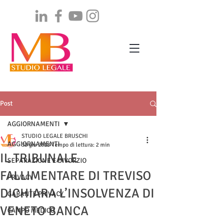
Post
AGGIORNAMENTI
STUDIO LEGALE BRUSCHI
AGGIORNAMENTI
30 giu 2018
Tempo di lettura: 2 min
IL TRIBUNALE
SEPARAZIONE E DIVORZIO
FALLIMENTARE DI TREVISO
PRIVACY
DICHIARA L’INSOLVENZA DI
GARANTE PRIVACY
VENETO BANCA
CAMPO MEDICO