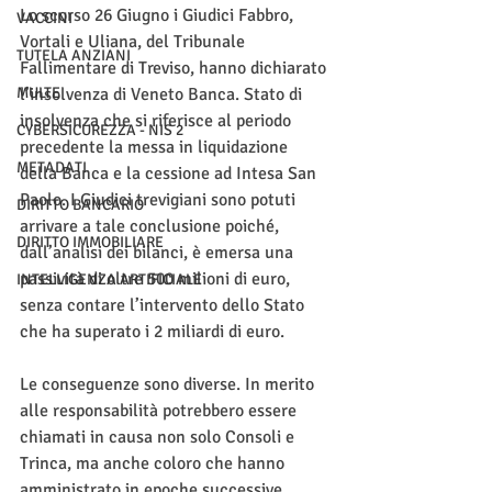
Lo scorso 26 Giugno i Giudici Fabbro, 
VACCINI
Vortali e Uliana, del Tribunale 
TUTELA ANZIANI
Fallimentare di Treviso, hanno dichiarato 
MULTE
l’insolvenza di Veneto Banca. Stato di 
insolvenza che si riferisce al periodo 
CYBERSICUREZZA - NIS 2
precedente la messa in liquidazione 
METADATI
della Banca e la cessione ad Intesa San 
Paolo. I Giudici trevigiani sono potuti 
DIRITTO BANCARIO
arrivare a tale conclusione poiché, 
DIRITTO IMMOBILIARE
dall’analisi dei bilanci, è emersa una 
passività di oltre 500 milioni di euro, 
INTELLIGENZA ARTIFICIALE
senza contare l’intervento dello Stato 
che ha superato i 2 miliardi di euro.
Le conseguenze sono diverse. In merito 
alle responsabilità potrebbero essere 
chiamati in causa non solo Consoli e 
Trinca, ma anche coloro che hanno 
amministrato in epoche successive 