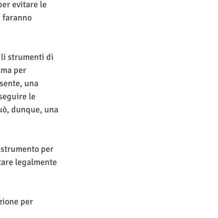
er evitare le 
te faranno 
.
li strumenti di 
mma per 
sente, una 
seguire le 
Può, dunque, una 
 strumento per 
ntare legalmente 
zione per 