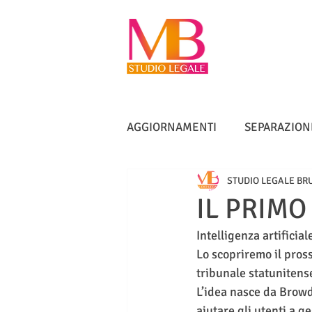
AGGIORNAMENTI
SEPARAZION
STUDIO LEGALE BR
VACCINI
TUTELA ANZIANI
IL PRIM
Intelligenza artifici
DIRITTO IMMOBILIARE
IN
Lo scopriremo il pros
tribunale statunitense
L’idea nasce da Browd
aiutare gli utenti a g