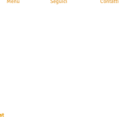
Menu
Seguici
Contatti
CARO TRA MULTE E
IMP
RISARCIMENTI RIDOTTI
STUDIO LEGAL
HOME
Avv. Maria Brusc
CHI SIAMO
Piazza
Meschio, 1
ATTIVITA'
31029 Vittorio Ve
CLASS ACTION
NEWS
STAMPA
CONTATTI
P.IVA. 049054202
N. iscrizione albo
T
el. 0438 251400
Fax 0438 1890522
info@avvocatobru
st