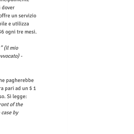
 dover 
 offre un servizio 
le e utilizza 
36 ogni tre mesi.
 (Il mio 
vvocato) - 
che pagherebbe 
a pari ad un $ 1 
o. Si legge: 
ont of the 
 case by 