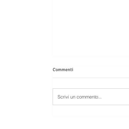
Commenti
Scrivi un commento...
LE SEGNALAZIONI ALLA
CENTRALE RISCHI NON SONO
AUTOMATICHE: QUANDO LA