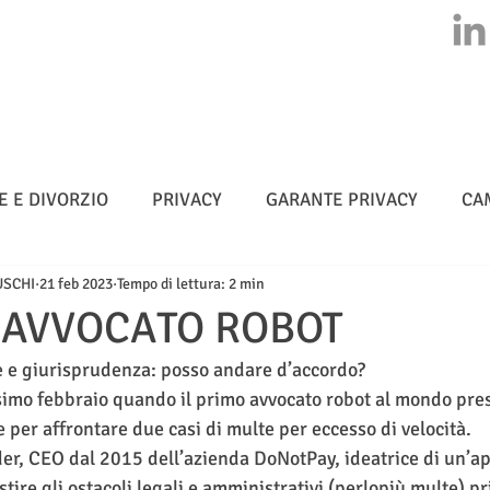
HOME
CHI SIAMO
ATTIVITA'
CLASS ACTION
NEWS
E E DIVORZIO
PRIVACY
GARANTE PRIVACY
CA
USCHI
21 feb 2023
Tempo di lettura: 2 min
MULTE
CYBERSICUREZZA - NIS 2
METADATI
O AVVOCATO ROBOT
ale e giurisprudenza: posso andare d’accordo?
TELLIGENZA ARTIFICIALE
simo febbraio quando il primo avvocato robot al mondo pres
 per affrontare due casi di multe per eccesso di velocità. 
er, CEO dal 2015 dell’azienda DoNotPay, ideatrice di un’ap
estire gli ostacoli legali e amministrativi (perlopiù multe) p