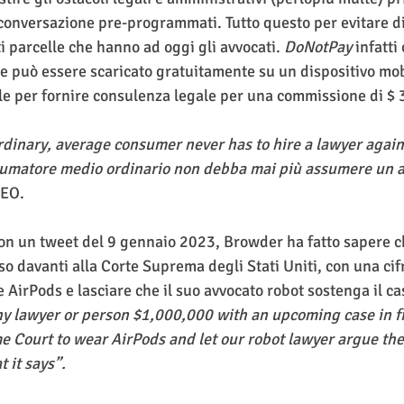
 conversazione pre-programmati. Tutto questo per evitare di
i parcelle che hanno ad oggi gli avvocati. 
DoNotPay
 infatti
e può essere scaricato gratuitamente su un dispositivo mobi
iale per fornire consulenza legale per una commissione di $ 
rdinary, average consumer never has to hire a lawyer again”
nsumatore medio ordinario non debba mai più assumere un a
CEO.
con un tweet del 9 gennaio 2023, Browder ha fatto sapere 
 davanti alla Corte Suprema degli Stati Uniti, con una cifr
 AirPods e lasciare che il suo avvocato robot sostenga il cas
y lawyer or person $1,000,000 with an upcoming case in fr
 Court to wear AirPods and let our robot lawyer argue the
 it says”.