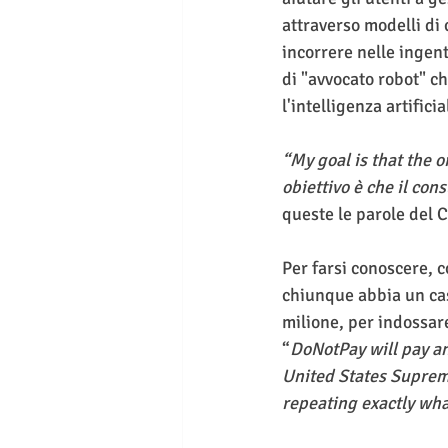
attraverso modelli di
incorrere nelle ingent
di "avvocato robot" ch
l'intelligenza artific
“My goal is that the o
obiettivo è che il co
queste le parole del 
Per farsi conoscere, 
chiunque abbia un caso
milione, per indossare
“
DoNotPay will pay an
United States Supreme
repeating exactly what