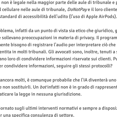
a non è legale nella maggior parte delle aule di tribunale e p
l cellulare nelle aule di tribunale, 
DoNotPay
 e il loro clien
tandard di accessibilità dell'udito (l’uso di Apple AirPods)
blema, infatti da un punto di vista sia etico che giuridico, g
le sollevano preoccupazioni in materia di privacy. Il progra
nte bisogno di registrare l'audio per interpretare ciò che 
tita in molti tribunali. Gli avvocati sono, inoltre, tenuti a 
ano loro di condividere informazioni riservate sui clienti. 
r condividere informazioni, seguire gli stessi protocolli?
o ancora molti, è comunque probabile che l'IA diventerà uno
e non sostituirli. Un 
bot
 infatti non è in grado di rapprese
ticare la legge in nessuna giurisdizione.
iornato sugli ultimi interventi normativi e sempre a disposi
r una specifica consulenza di settore.