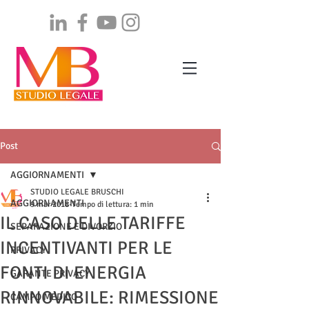
Post
AGGIORNAMENTI
STUDIO LEGALE BRUSCHI
AGGIORNAMENTI
9 mar 2018
Tempo di lettura: 1 min
IL CASO DELLE TARIFFE
SEPARAZIONE E DIVORZIO
INCENTIVANTI PER LE
PRIVACY
FONTI DI ENERGIA
GARANTE PRIVACY
RINNOVABILE: RIMESSIONE
CAMPO MEDICO