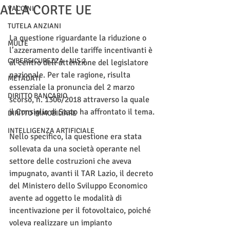
ALLA CORTE UE
VACCINI
TUTELA ANZIANI
La questione riguardante la riduzione o 
MULTE
l’azzeramento delle tariffe incentivanti è 
CYBERSICUREZZA - NIS 2
al centro dell’attenzione del legislatore 
nazionale. Per tale ragione, risulta 
METADATI
essenziale la pronuncia del 2 marzo 
DIRITTO BANCARIO
scorso, n. 1306/2018 attraverso la quale 
il Consiglio di Stato ha affrontato il tema.
DIRITTO IMMOBILIARE
INTELLIGENZA ARTIFICIALE
Nello specifico, la questione era stata 
sollevata da una società operante nel 
settore delle costruzioni che aveva 
impugnato, avanti il TAR Lazio, il decreto 
del Ministero dello Sviluppo Economico 
avente ad oggetto le modalità di 
incentivazione per il fotovoltaico, poiché 
voleva realizzare un impianto 