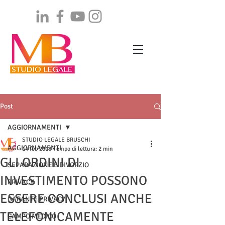
Post
AGGIORNAMENTI
STUDIO LEGALE BRUSCHI
AGGIORNAMENTI
14 feb 2018
Tempo di lettura: 2 min
GLI ORDINI DI
SEPARAZIONE E DIVORZIO
INVESTIMENTO POSSONO
PRIVACY
ESSERE CONCLUSI ANCHE
GARANTE PRIVACY
TELEFONICAMENTE
CAMPO MEDICO