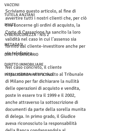
VACCINI
Scriviamo questo articolo, al fine di 
TUTELA ANZIANI
avvertire tutti i nostri clienti che, per ciò 
MULTE
che concerne gli ordini di acquisto, la 
Corte di Cassazione ha sancito la loro 
CYBERSICUREZZA - NIS 2
validità nel caso in cui l’assenso sia 
METADATI
fornito dal cliente-investitore anche per 
via telefonica.
DIRITTO BANCARIO
DIRITTO IMMOBILIARE
Nel caso concreto, il cliente 
risparmiatore si era rivolto al Tribunale 
INTELLIGENZA ARTIFICIALE
di Milano per far dichiarare la nullità 
delle operazioni di acquisto e vendita, 
poste in essere tra il 1999 e il 2002, 
anche attraverso la sottoscrizione di 
documenti da parte della sorella munita 
di delega. In primo grado, il Giudice 
aveva riconosciuto la responsabilità 
della Banca condannandola al 