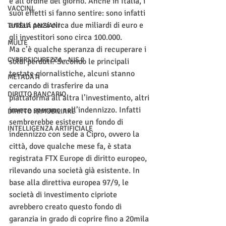
è all’ordine del giorno. Anche in Italia, i 
VACCINI
suoi effetti si fanno sentire: sono infatti 
andati persi circa due miliardi di euro e 
TUTELA ANZIANI
gli investitori sono circa 100.000.
MULTE
Ma c’è qualche speranza di recuperare i 
CYBERSICUREZZA - NIS 2
soldi perduti? Secondo le principali 
testate giornalistiche, alcuni stanno 
METADATI
cercando di trasferire da una 
DIRITTO BANCARIO
piattaforma all’altra l’investimento, altri 
invece sperano nell’indennizzo. Infatti 
DIRITTO IMMOBILIARE
sembrerebbe esistere un fondo di 
INTELLIGENZA ARTIFICIALE
indennizzo con sede a Cipro, ovvero la 
città, dove qualche mese fa, è stata 
registrata FTX Europe di diritto europeo, 
rilevando una società già esistente. In 
base alla direttiva europea 97/9, le 
società di investimento cipriote 
avrebbero creato questo fondo di 
garanzia in grado di coprire fino a 20mila 