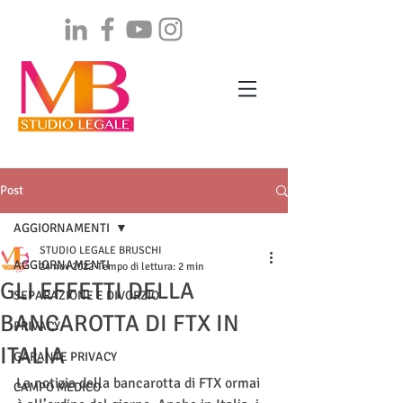
Post
AGGIORNAMENTI
STUDIO LEGALE BRUSCHI
AGGIORNAMENTI
24 nov 2022
Tempo di lettura: 2 min
GLI EFFETTI DELLA
SEPARAZIONE E DIVORZIO
BANCAROTTA DI FTX IN
PRIVACY
ITALIA
GARANTE PRIVACY
La notizia della bancarotta di FTX ormai 
CAMPO MEDICO