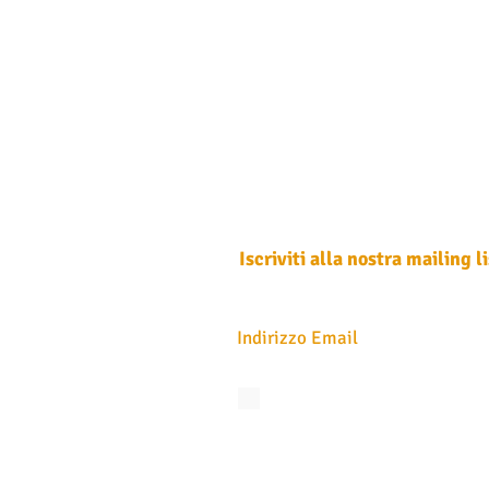
Iscriviti alla nostra mailing li
Non perdere mai un aggiornamento
Accetto l'informativa sulla privacy.
Vedi
privacy
Iscriviti ora