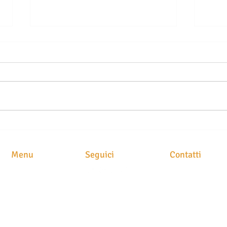
MUTUO E PIGNORAMENTO: LA
SUCC
CLAUSOLA CHE POTREBBE
GIOI
FARTI PERDERE UNA NOTIFICA
TASS
Menu
Seguici
Contatti
IMPORTANTE
PER 
STUDIO LEGAL
HOME
Avv. Maria Brusc
CHI SIAMO
Piazza
Meschio, 1
ATTIVITA'
31029 Vittorio Ve
CLASS ACTION
NEWS
STAMPA