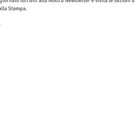
ornato iscriviti alla Nostra Newsletter e visita le sezioni de
alla Stampa.
i