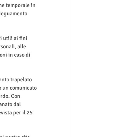
ne temporale in 
 adeguamento 
tili ai fini 
onali, alle 
oni in caso di 
anto trapelato 
so un comunicato 
ardo. Con 
anato dal 
ista per il 25 