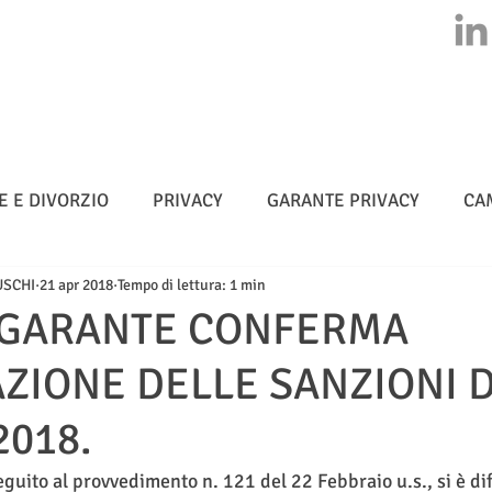
HOME
CHI SIAMO
ATTIVITA'
CLASS ACTION
NEWS
E E DIVORZIO
PRIVACY
GARANTE PRIVACY
CA
USCHI
21 apr 2018
Tempo di lettura: 1 min
MULTE
CYBERSICUREZZA - NIS 2
METADATI
L GARANTE CONFERMA
AZIONE DELLE SANZIONI D
TELLIGENZA ARTIFICIALE
2018.
seguito al provvedimento n. 121 del 22 Febbraio u.s., si è dif