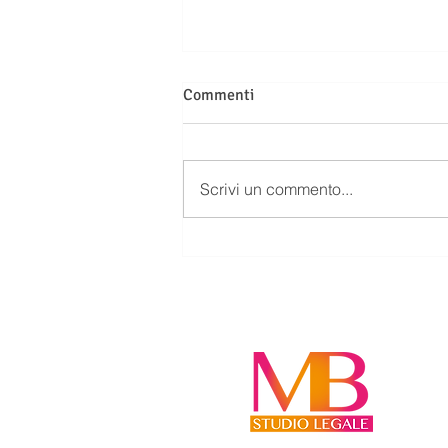
Commenti
Scrivi un commento...
TELO MARE SUL SEDILE
DELL’AUTO: UN GESTO
COMUNE CHE PUÒ COSTARE
CARO TRA MULTE E
RISARCIMENTI RIDOTTI