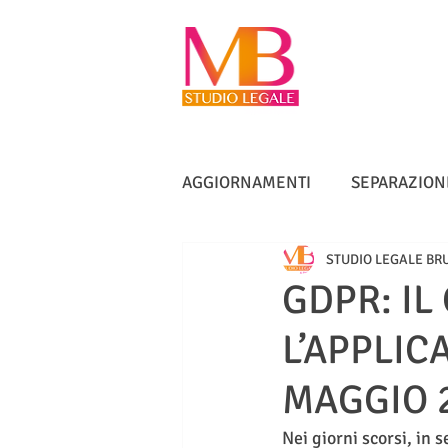
AGGIORNAMENTI
SEPARAZION
STUDIO LEGALE BR
VACCINI
TUTELA ANZIANI
GDPR: I
L’APPLIC
DIRITTO IMMOBILIARE
IN
MAGGIO 
Nei giorni scorsi, in 