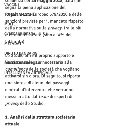
scadenza del 
25 maggio 2018
, data che 
VACCINI
segna la piena applicazione del 
Regolamento Europeo 679/2016 e delle 
TUTELA ANZIANI
sanzioni previste per il mancato rispetto 
MULTE
della normativa sulla 
privacy
, tra le più 
CYBERSICUREZZA - NIS 2
alte mai registrate (sino al 4% del 
fatturato). 
METADATI
DIRITTO BANCARIO
Lo Studio offre il proprio supporto e 
l’assistenza legale necessaria alla 
DIRITTO IMMOBILIARE
compliance 
delle società che vogliano 
INTELLIGENZA ARTIFICIALE
attivarsi sin d’ora. Di seguito, si riporta 
una sintesi di alcuni dei passaggi 
centrali d’intervento, che verranno 
messi in atto dal 
team 
di esperti di 
privacy 
dello Studio:
1. Analisi della struttura societaria 
attuale