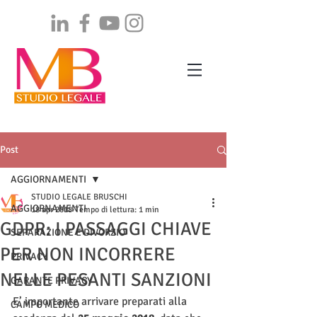
Post
AGGIORNAMENTI
STUDIO LEGALE BRUSCHI
AGGIORNAMENTI
18 apr 2018
Tempo di lettura: 1 min
GDPR: I PASSAGGI CHIAVE
SEPARAZIONE E DIVORZIO
PER NON INCORRERE
PRIVACY
NELLE PESANTI SANZIONI
GARANTE PRIVACY
E’ importante arrivare preparati alla 
CAMPO MEDICO