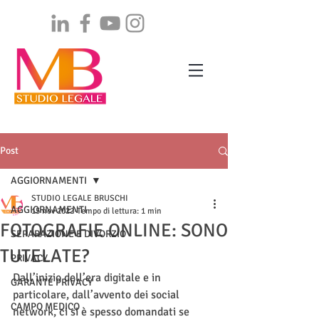
Post
AGGIORNAMENTI
STUDIO LEGALE BRUSCHI
AGGIORNAMENTI
15 nov 2022
Tempo di lettura: 1 min
FOTOGRAFIE ONLINE: SONO
SEPARAZIONE E DIVORZIO
TUTELATE?
PRIVACY
Dall’inizio dell’era digitale e in 
GARANTE PRIVACY
particolare, dall’avvento dei social 
CAMPO MEDICO
network, ci si è spesso domandati se 