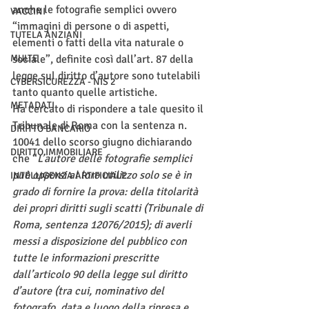
anche le fotografie semplici ovvero 
VACCINI
“immagini di persone o di aspetti, 
TUTELA ANZIANI
elementi o fatti della vita naturale o 
MULTE
sociale”, definite così dall’art. 87 della 
legge sul diritto d’autore sono tutelabili 
CYBERSICUREZZA - NIS 2
tanto quanto quelle artistiche. 
METADATI
Ha cercato di rispondere a tale quesito il 
Tribunale di Roma con la sentenza n. 
DIRITTO BANCARIO
10041 dello scorso giugno dichiarando 
DIRITTO IMMOBILIARE
che “
L’autore delle fotografie semplici 
può opporsi al loro utilizzo solo se è in 
INTELLIGENZA ARTIFICIALE
grado di fornire la prova: della titolarità 
dei propri diritti sugli scatti (Tribunale di 
Roma, sentenza 12076/2015); di averli 
messi a disposizione del pubblico con 
tutte le informazioni prescritte 
dall’articolo 90 della legge sul diritto 
d’autore (tra cui, nominativo del 
fotografo, data e luogo della ripresa e 