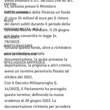
aveva emanato il D.l. 36/2022 che all’art. 
VACCINI
43, istituiva presso il Ministero 
dell’Economia e delle Finanze un fondo 
TUTELA ANZIANI
di circa 55 milioni di euro per il ristoro 
MULTE
dei danni subiti durante il periodo della 
CYBERSICUREZZA - NIS 2
Seconda Guerra Mondiale. Il 29 giugno 
era stato convertito in legge (n. 
METADATI
79/2022). 
DIRITTO BANCARIO
Tuttavia questo fondo, oltre a richiedere 
una particolare e ampia 
DIRITTO IMMOBILIARE
documentazione, la quale provasse la 
INTELLIGENZA ARTIFICIALE
deportazione, la prigionia e altri crimini, 
aveva un termine perentorio fissato ad 
ottobre del 2022. 
Con il Decreto Milleproroghe (l. 
14/2023), il Parlamento ha prorogato 
questo termine, definendo la nuova 
scadenza al 28 giugno 2023. La 
documentazione richiesta per accedere 