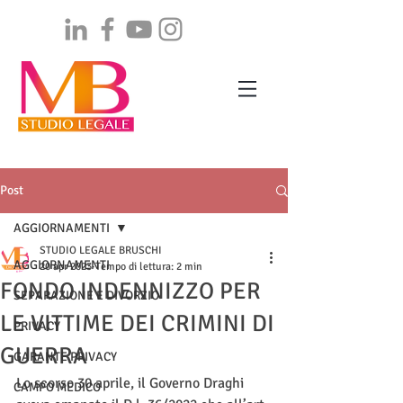
Post
AGGIORNAMENTI
STUDIO LEGALE BRUSCHI
AGGIORNAMENTI
20 apr 2023
Tempo di lettura: 2 min
FONDO INDENNIZZO PER
SEPARAZIONE E DIVORZIO
LE VITTIME DEI CRIMINI DI
PRIVACY
GUERRA
GARANTE PRIVACY
Lo scorso 30 aprile, il Governo Draghi 
CAMPO MEDICO