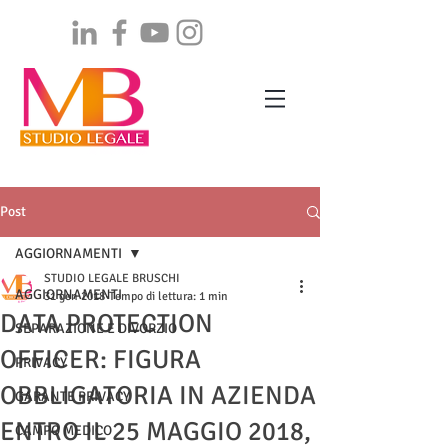
Post
AGGIORNAMENTI
STUDIO LEGALE BRUSCHI
AGGIORNAMENTI
31 gen 2018
Tempo di lettura: 1 min
DATA PROTECTION
SEPARAZIONE E DIVORZIO
OFFICER: FIGURA
PRIVACY
OBBLIGATORIA IN AZIENDA
GARANTE PRIVACY
ENTRO IL 25 MAGGIO 2018,
CAMPO MEDICO