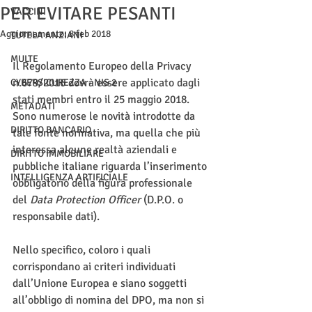
PER EVITARE PESANTI
VACCINI
Aggiornamento:
8 feb 2018
TUTELA ANZIANI
MULTE
Il Regolamento Europeo della Privacy 
n.679/2016 dovrà essere applicato dagli 
CYBERSICUREZZA - NIS 2
stati membri entro il 25 maggio 2018. 
METADATI
Sono numerose le novità introdotte da 
DIRITTO BANCARIO
tale fonte normativa, ma quella che più 
interessa alcune realtà aziendali e 
DIRITTO IMMOBILIARE
pubbliche italiane riguarda l’inserimento 
INTELLIGENZA ARTIFICIALE
obbligatorio della figura professionale 
del 
Data Protection Officer
 (D.P.O. o 
responsabile dati).
Nello specifico, coloro i quali 
corrispondano ai criteri individuati 
dall’Unione Europea e siano soggetti 
all’obbligo di nomina del DPO, ma non si 