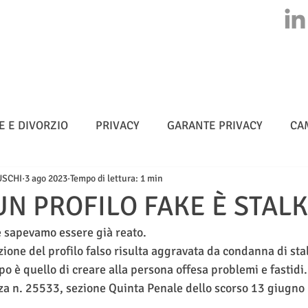
HOME
CHI SIAMO
ATTIVITA'
CLASS ACTION
NEWS
E E DIVORZIO
PRIVACY
GARANTE PRIVACY
CA
USCHI
3 ago 2023
Tempo di lettura: 1 min
MULTE
CYBERSICUREZZA - NIS 2
METADATI
N PROFILO FAKE È STAL
e sapevamo essere già reato.
TELLIGENZA ARTIFICIALE
azione del profilo falso risulta aggravata da condanna di sta
o è quello di creare alla persona offesa problemi e fastidi
za n. 25533, sezione Quinta Penale dello scorso 13 giugno 