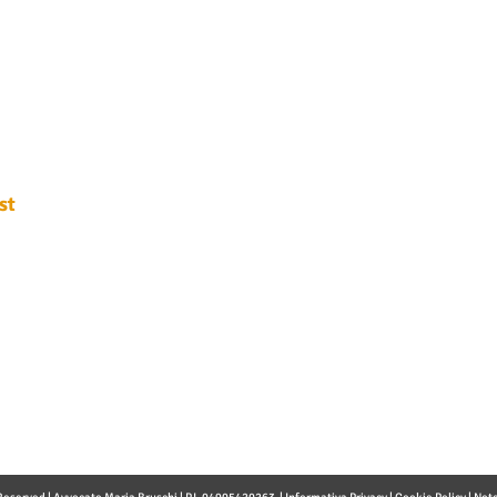
P.IVA. 049054202
N. iscrizione albo
T
el. 0438 251400
Fax 0438 1890522
info@avvocatobru
st
 informativa sulla