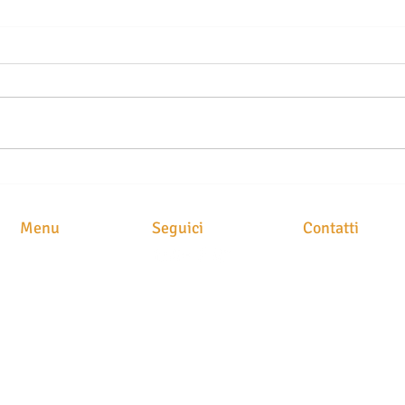
TELO MARE SUL SEDILE
MUTU
DELL’AUTO: UN GESTO
CLA
COMUNE CHE PUÒ COSTARE
FART
Menu
Seguici
Contatti
CARO TRA MULTE E
IMP
RISARCIMENTI RIDOTTI
STUDIO LEGAL
HOME
Avv. Maria Brusc
CHI SIAMO
Piazza
Meschio, 1
ATTIVITA'
31029 Vittorio Ve
CLASS ACTION
NEWS
STAMPA
CONTATTI