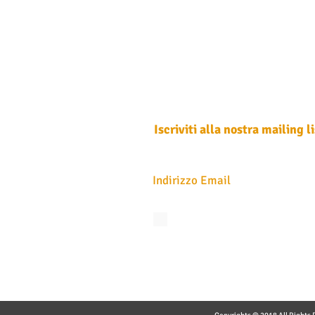
Iscriviti alla nostra mailing li
Non perdere mai un aggiornamento
Accetto l'informativa sulla privacy.
Vedi
privacy
Iscriviti ora