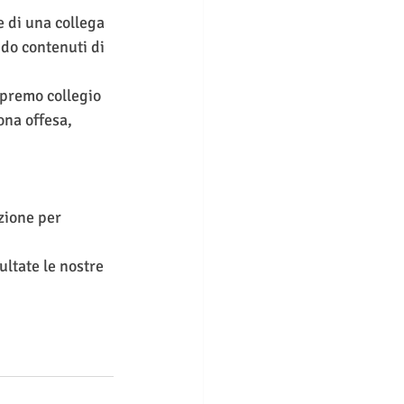
 di una collega 
ndo contenuti di 
Supremo collegio 
ona offesa, 
zione per 
ltate le nostre