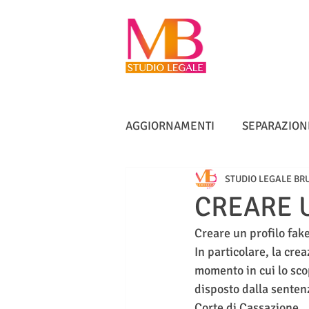
AGGIORNAMENTI
SEPARAZION
STUDIO LEGALE BR
VACCINI
TUTELA ANZIANI
CREARE U
Creare un profilo fak
DIRITTO IMMOBILIARE
IN
In particolare, la cre
momento in cui lo scop
disposto dalla senten
Corte di Cassazione.