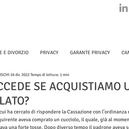
HOME
CHI SIAMO
ATTIVITA'
CLASS ACTION
NEWS
E E DIVORZIO
PRIVACY
GARANTE PRIVACY
CA
USCHI
16 dic 2022
Tempo di lettura: 1 min
MULTE
CYBERSICUREZZA - NIS 2
METADATI
CCEDE SE ACQUISTIAMO 
LATO?
TELLIGENZA ARTIFICIALE
ui ha cercato di rispondere la Cassazione con l’ordinanza 
cquirente aveva comprato un cucciolo, il quale, già al momen
tava una forte tosse. Dopo diverso tempo il padrone aveva s