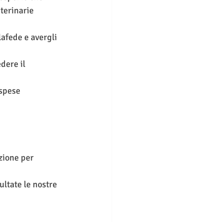
terinarie 
afede e avergli 
dere il 
 spese 
zione per 
ltate le nostre