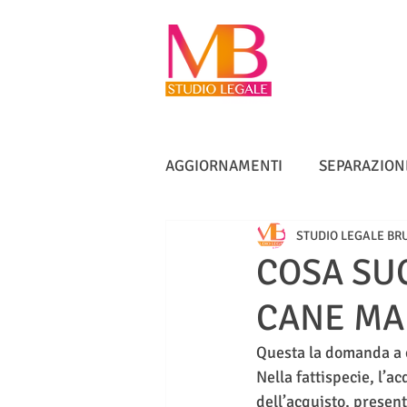
AGGIORNAMENTI
SEPARAZION
STUDIO LEGALE BR
VACCINI
TUTELA ANZIANI
COSA SU
CANE MA
DIRITTO IMMOBILIARE
IN
Questa la domanda a c
Nella fattispecie, l’a
dell’acquisto, presen