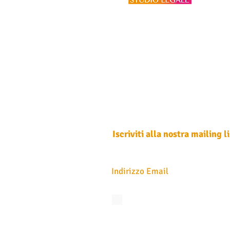
Iscriviti alla nostra mailing li
Non perdere mai un aggiornamento
Accetto l'informativa sulla privacy.
Vedi
privacy
Iscriviti ora