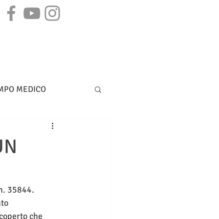
STAMPA
CONTATTI
MPO MEDICO
DIRITTO BANCARIO
UN
n. 35844. 
to 
coperto che 