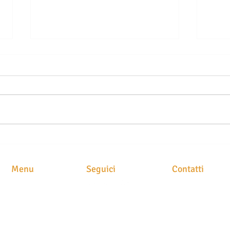
LE SEGNALAZIONI ALLA
TELO
CENTRALE RISCHI NON SONO
DELL
AUTOMATICHE: QUANDO LA
COM
Menu
Seguici
Contatti
BANCA PUÒ ESSERE
CARO
CHIAMATA A RISARCIRE I
RISA
STUDIO LEGAL
HOME
DANNI
Avv. Maria Brusc
CHI SIAMO
Piazza
Meschio, 1
ATTIVITA'
31029 Vittorio Ve
CLASS ACTION
NEWS