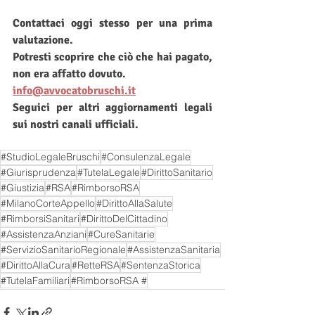
Contattaci oggi stesso per una prima 
valutazione. 
Potresti scoprire che ciò che hai pagato, 
non era affatto dovuto.
info@avvocatobruschi.it
Seguici per altri aggiornamenti legali 
sui nostri canali ufficiali.
#StudioLegaleBruschi
#ConsulenzaLegale
#Giurisprudenza
#TutelaLegale
#DirittoSanitario
#Giustizia
#RSA
#RimborsoRSA
#MilanoCorteAppello
#DirittoAllaSalute
#RimborsiSanitari
#DirittoDelCittadino
#AssistenzaAnziani
#CureSanitarie
#ServizioSanitarioRegionale
#AssistenzaSanitaria
#DirittoAllaCura
#RetteRSA
#SentenzaStorica
#TutelaFamiliari
#RimborsoRSA #