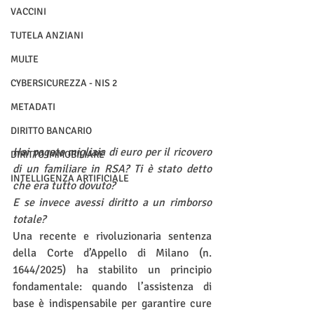
VACCINI
TUTELA ANZIANI
MULTE
CYBERSICUREZZA - NIS 2
METADATI
DIRITTO BANCARIO
Hai pagato migliaia di euro per il ricovero 
DIRITTO IMMOBILIARE
di un familiare in RSA? Ti è stato detto 
INTELLIGENZA ARTIFICIALE
che era tutto dovuto? 
E se invece avessi diritto a un rimborso 
totale?
Una recente e rivoluzionaria sentenza 
della Corte d’Appello di Milano (n. 
1644/2025) ha stabilito un principio 
fondamentale: quando l’assistenza di 
base è indispensabile per garantire cure 