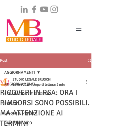
Post
AGGIORNAMENTI
STUDIO LEGALE BRUSCHI
AGGIORNAMENTI
10 nov 2025
Tempo di lettura: 2 min
RICOVERI IN RSA: ORA I
SEPARAZIONE E DIVORZIO
RIMBORSI SONO POSSIBILI.
PRIVACY
MA ATTENZIONE AI
GARANTE PRIVACY
TERMINI
CAMPO MEDICO