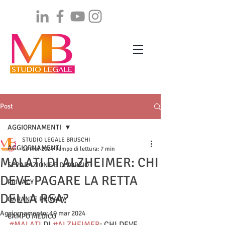
Post
AGGIORNAMENTI
STUDIO LEGALE BRUSCHI
AGGIORNAMENTI
13 mar 2024
Tempo di lettura: 7 min
MALATI DI ALZHEIMER: CHI
SEPARAZIONE E DIVORZIO
DEVE PAGARE LA RETTA
PRIVACY
DELLA RSA?
GARANTE PRIVACY
Aggiornamento:
19 mar 2024
CAMPO MEDICO
#MALATI
 DI 
#ALZHEIMER
: CHI DEVE 