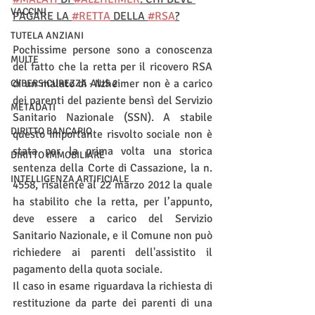
VACCINI
PAGARE LA 
#RETTA
 DELLA 
#RSA
?
TUTELA ANZIANI
Pochissime persone sono a conoscenza 
MULTE
del fatto che la retta per il ricovero RSA 
di un malato di Alzheimer non è a carico 
CYBERSICUREZZA - NIS 2
dei parenti del paziente bensì del Servizio 
METADATI
Sanitario Nazionale (SSN). A stabile 
DIRITTO BANCARIO
questo importante risvolto sociale non è 
stata per la prima volta una storica 
DIRITTO IMMOBILIARE
sentenza della Corte di Cassazione, la n. 
INTELLIGENZA ARTIFICIALE
4558, risalente al 22 marzo 2012 la quale 
ha stabilito che la retta, per l’appunto, 
deve essere a carico del Servizio 
Sanitario Nazionale, e il Comune non può 
richiedere ai parenti dell'assistito il 
pagamento della quota sociale.
Il caso in esame riguardava la richiesta di 
restituzione da parte dei parenti di una 