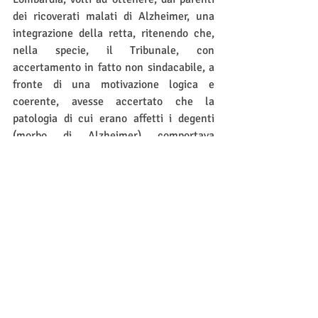
dei ricoverati malati di Alzheimer, una 
integrazione della retta, ritenendo che, 
nella specie, il Tribunale, con 
accertamento in fatto non sindacabile, a 
fronte di una motivazione logica e 
coerente, avesse accertato che la 
patologia di cui erano affetti i degenti 
(morbo di Alzheimer) comportava 
un'attività intrinsecamente di carattere 
sanitario, quindi di competenza del 
Servizio Sanitario Nazionale, ai sensi 
della L. n. 730 del 1983, art. 30, stante la 
netta prevalenza delle prestazioni di 
natura sanitaria su quelle di natura 
alberghiera, in difetto di prova contraria, 
con conseguente irrecuperabilità della 
spesa mediante azione di rivalsa a carico 
dei parenti del paziente-degente presso 