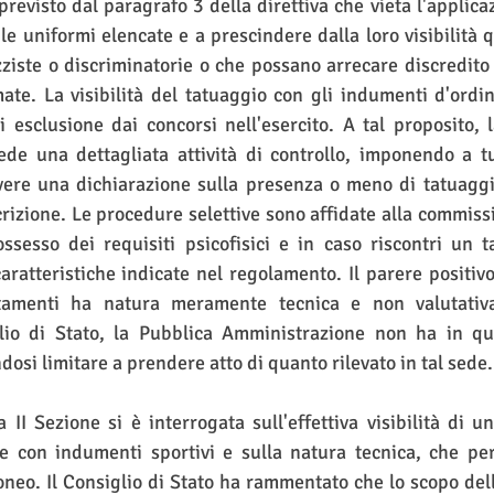
previsto dal paragrafo 3 della direttiva che vieta l'applica
 le uniformi elencate e a prescindere dalla loro visibilità q
zziste o discriminatorie o che possano arrecare discredito a
ate. La visibilità del tatuaggio con gli indumenti d'ordin
i esclusione dai concorsi nell'esercito. A tal proposito, la
de una dettagliata attività di controllo, imponendo a tut
ivere una dichiarazione sulla presenza o meno di tatuagg
rizione. Le procedure selettive sono affidate alla commiss
ossesso dei requisiti psicofisici e in caso riscontri un t
aratteristiche indicate nel regolamento. Il parere positivo
ertamenti ha natura meramente tecnica e non valutativa
io di Stato, la Pubblica Amministrazione non ha in que
dosi limitare a prendere atto di quanto rilevato in tal sede.
 II Sezione si è interrogata sull'effettiva visibilità di un
e con indumenti sportivi e sulla natura tecnica, che per 
oneo. Il Consiglio di Stato ha rammentato che lo scopo delle