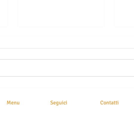
LE SEGNALAZIONI ALLA
TELO
CENTRALE RISCHI NON SONO
DELL
AUTOMATICHE: QUANDO LA
COM
Menu
Seguici
Contatti
BANCA PUÒ ESSERE
CARO
CHIAMATA A RISARCIRE I
RISA
STUDIO LEGAL
HOME
DANNI
Avv. Maria Brusc
CHI SIAMO
Piazza
Meschio, 1
ATTIVITA'
31029 Vittorio Ve
CLASS ACTION