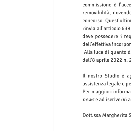
commissione è l'accer
removibilità, dovendo
concorso. Quest'ultim
rinvia all'articolo 63
deve possedere i requ
dell'effettiva incorpo
 Alla luce di quanto descritto, non stupisce che la II Sezione del Consiglio di Stato, con sentenza 
dell'8 aprile 2022 n. 
Il nostro Studio è a
assistenza legale e pe
news
 e ad iscriverVi a
Dott.ssa Margherita 