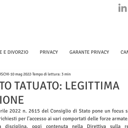
HOME
CHI SIAMO
ATTIVITA'
CLASS ACTION
NEWS
E E DIVORZIO
PRIVACY
GARANTE PRIVACY
CA
USCHI
10 mag 2022
Tempo di lettura: 3 min
MULTE
CYBERSICUREZZA - NIS 2
METADATI
TO TATUATO: LEGITTIMA
SIONE
TELLIGENZA ARTIFICIALE
rile 2022 n. 2615 del Consiglio di Stato pone un focus su
richiesti per l’accesso ai vari comportati delle forze armate.
a disciplina, oggi contenuta nella Direttiva sulla re