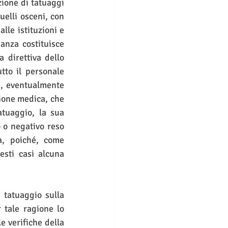
zione di tatuaggi 
uelli osceni, con 
lle istituzioni e 
anza costituisce 
 direttiva dello 
to il personale 
i, eventualmente 
ione medica, che 
atuaggio, la sua 
 o negativo reso 
, poiché, come 
sti casi alcuna 
 tatuaggio sulla 
tale ragione lo 
 verifiche della 