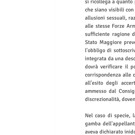
si ricollega a quanto 
che siano visibili con
allusioni sessuali, ra
alle stesse Forze Arm
sufficiente ragione d
Stato Maggiore preve
l'obbligo di sottoscr
integrata da una desc
dovrà verificare il p
corrispondenza alle c
all'esito degli acc
ammesso dal Consigl
discrezionalità, doven
Nel caso di specie, la
gamba dell'appellant
aveva dichiarato inid