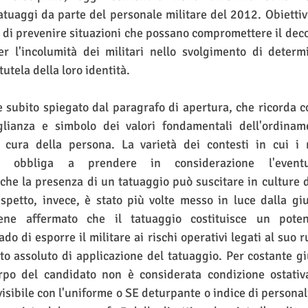
atuaggi da parte del personale militare del 2012. Obiettivi 
 di prevenire situazioni che possano compromettere il deco
er l'incolumità dei militari nello svolgimento di determi
tutela della loro identità.
e subito spiegato dal paragrafo di apertura, che ricorda co
glianza e simbolo dei valori fondamentali dell'ordinam
cura della persona. La varietà dei contesti in cui i m
tre, obbliga a prendere in considerazione l'event
 che la presenza di un tatuaggio può suscitare in culture d
aspetto, invece, è stato più volte messo in luce dalla gi
ne affermato che il tatuaggio costituisce un poten
do di esporre il militare ai rischi operativi legati al suo ru
o assoluto di applicazione del tatuaggio. Per costante gi
po del candidato non è considerata condizione ostativa.
isibile con l'uniforme o SE deturpante o indice di personal