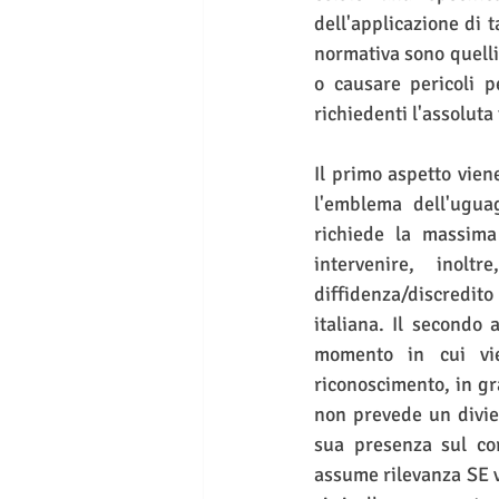
dell'applicazione di t
normativa sono quelli
o causare pericoli p
richiedenti l'assoluta 
Il primo aspetto vien
l'emblema dell'ugua
richiede la massima 
intervenire, inol
diffidenza/discredito
italiana. Il secondo 
momento in cui vie
riconoscimento, in gra
non prevede un diviet
sua presenza sul cor
assume rilevanza SE v