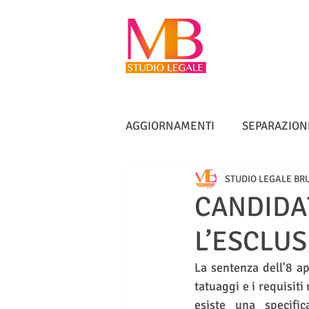
AGGIORNAMENTI
SEPARAZION
STUDIO LEGALE BR
VACCINI
TUTELA ANZIANI
CANDIDA
L’ESCLU
DIRITTO IMMOBILIARE
IN
La sentenza dell'8 ap
tatuaggi e i requisiti 
esiste una specific