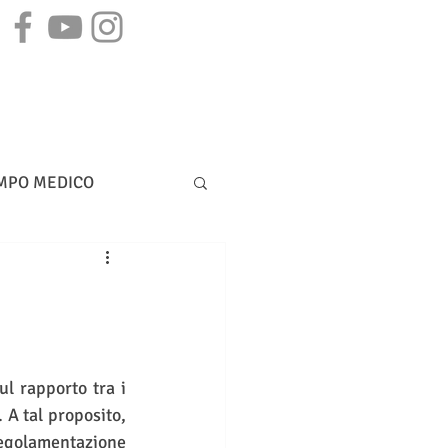
STAMPA
CONTATTI
MPO MEDICO
DIRITTO BANCARIO
l rapporto tra i 
 A tal proposito, 
golamentazione 