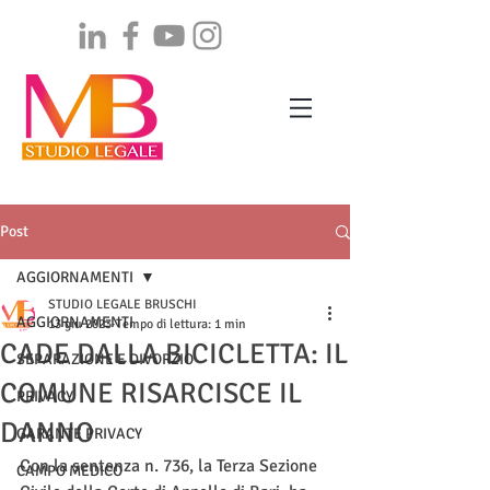
Post
AGGIORNAMENTI
STUDIO LEGALE BRUSCHI
AGGIORNAMENTI
13 giu 2023
Tempo di lettura: 1 min
CADE DALLA BICICLETTA: IL
SEPARAZIONE E DIVORZIO
COMUNE RISARCISCE IL
PRIVACY
DANNO
GARANTE PRIVACY
Con la sentenza n. 736, la Terza Sezione 
CAMPO MEDICO