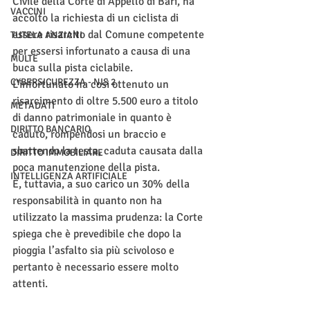
Civile della Corte di Appello di Bari, ha 
VACCINI
accolto la richiesta di un ciclista di 
essere risarcito dal Comune competente 
TUTELA ANZIANI
per essersi infortunato a causa di una 
MULTE
buca sulla pista ciclabile. 
CYBERSICUREZZA - NIS 2
L’infortunato ha così ottenuto un 
risarcimento di oltre 5.500 euro a titolo 
METADATI
di danno patrimoniale in quanto è 
DIRITTO BANCARIO
caduto, rompendosi un braccio e 
sbattendo la testa, caduta causata dalla 
DIRITTO IMMOBILIARE
poca manutenzione della pista. 
INTELLIGENZA ARTIFICIALE
È, tuttavia, a suo carico un 30% della 
responsabilità in quanto non ha 
utilizzato la massima prudenza: la Corte 
spiega che è prevedibile che dopo la 
pioggia l’asfalto sia più scivoloso e 
pertanto è necessario essere molto 
attenti. 