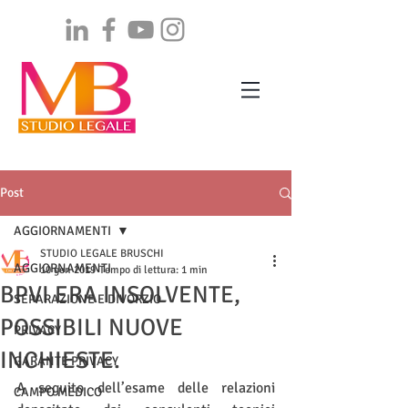
Post
AGGIORNAMENTI
STUDIO LEGALE BRUSCHI
AGGIORNAMENTI
10 gen 2019
Tempo di lettura: 1 min
BPVI ERA INSOLVENTE,
SEPARAZIONE E DIVORZIO
POSSIBILI NUOVE
PRIVACY
INCHIESTE.
GARANTE PRIVACY
A seguito dell’esame delle relazioni 
CAMPO MEDICO