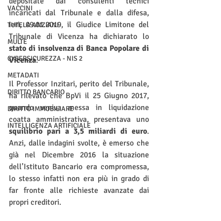
depositate dai consulenti tecnici 
VACCINI
incaricati dal Tribunale e dalla difesa, 
ieri, 09.01.2019, il Giudice Limitone del 
TUTELA ANZIANI
Tribunale di Vicenza ha dichiarato lo 
MULTE
stato di insolvenza di Banca Popolare di 
CYBERSICUREZZA - NIS 2
Vicenza
.
METADATI
Il Professor Inzitari, perito del Tribunale, 
DIRITTO BANCARIO
ha rilevato che BpVi il 25 Giugno 2017, 
quando veniva messa in liquidazione 
DIRITTO IMMOBILIARE
coatta amministrativa, presentava uno 
INTELLIGENZA ARTIFICIALE
squilibrio pari a 3,5 miliardi di euro
. 
Anzi, dalle indagini svolte, è emerso che 
già nel Dicembre 2016 la situazione 
dell’Istituto Bancario era compromessa, 
lo stesso infatti non era più in grado di 
far fronte alle richieste avanzate dai 
propri creditori.