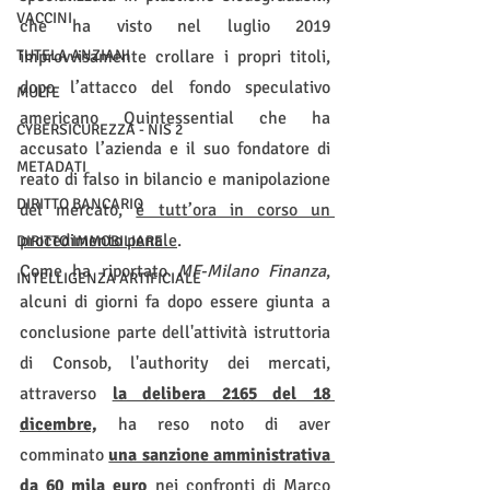
VACCINI
che ha visto nel luglio 2019 
TUTELA ANZIANI
improvvisamente crollare i propri titoli, 
dopo l’attacco del fondo speculativo 
MULTE
americano Quintessential che ha 
CYBERSICUREZZA - NIS 2
accusato l’azienda e il suo fondatore di 
METADATI
reato di falso in bilancio e manipolazione 
DIRITTO BANCARIO
del mercato, 
è tutt’ora in corso un 
procedimento penale
.
DIRITTO IMMOBILIARE
Come ha riportato 
MF-Milano Finanza
, 
INTELLIGENZA ARTIFICIALE
alcuni di giorni fa dopo essere giunta a 
conclusione parte dell'attività istruttoria 
di Consob, l'authority dei mercati, 
attraverso 
la delibera 2165 del 18 
dicembre,
 ha reso noto di aver 
comminato 
una sanzione amministrativa 
da 60 mila euro
 nei confronti di Marco 