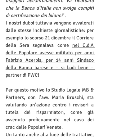
maggiori accantonamenti. Va ricordato 
che la Banca d’Italia non svolge compiti 
di certificazione dei bilanci
”.
I nostri dubbi tuttavia vengono avvalorati 
dalle stesse inchieste giornalistiche: per 
esempio lo scorso 21 dicembre il Corriere 
della Sera segnalava come 
nel C.d.A 
delle Popolare avesse militato per anni 
Fabrizio Acerbis, per 14 anni Sindaco 
della Banca barese e – si badi bene – 
partner di PWC!
Per questo motivo lo Studio Legale MB & 
Partners, con l’avv. Maria Bruschi, sta 
valutando un’azione contro i revisori a 
tutela dei risparmiatori, come già 
avvenuto proficuamente nel caso dei 
crac delle Popolari Venete.
Un tanto anche alla luce delle trattative, 