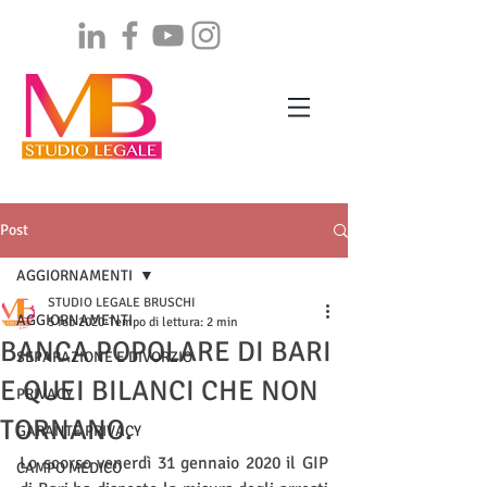
Post
AGGIORNAMENTI
STUDIO LEGALE BRUSCHI
AGGIORNAMENTI
5 feb 2020
Tempo di lettura: 2 min
BANCA POPOLARE DI BARI
SEPARAZIONE E DIVORZIO
E QUEI BILANCI CHE NON
PRIVACY
TORNANO.
GARANTE PRIVACY
Lo scorso venerdì 31 gennaio 2020 il GIP 
CAMPO MEDICO