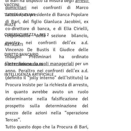
di Bari ha disposto la misura degli 
arresti 
VACCINI
domiciliari
 nei confronti di Marco 
Jacobini, ex presidente di Banca Popolare 
TUTELA ANZIANI
di Bari, del figlio Gianluca Jacobini, ex 
MULTE
co-direttore di banca, e di Elia Cirielli, 
CYBERSICUREZZA - NIS 2
responsabile della sezione bilancio, 
mentre nei confronti dell’ex a.d. 
METADATI
Vincenzo De Bustis il Giudice delle 
DIRITTO BANCARIO
Indagini Preliminari ha ordinato 
l’
interdizione da ruoli manageriali
 per un 
DIRITTO IMMOBILIARE
anno. Peraltro nei confronti dell’ex a.d. 
INTELLIGENZA ARTIFICIALE
(definito il “jolly interno” dell’Istituto) la 
Procura insiste per la richiesta di arresto, 
in quanto avrebbe avuto un ruolo 
determinante nella falsificazione del 
prospetto sulla determinazione del 
prezzo delle azioni nella “operazione 
Tercas”.
Tutto questo dopo che la Procura di Bari, 