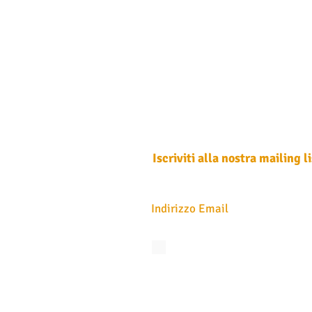
Iscriviti alla nostra mailing li
Non perdere mai un aggiornamento
Accetto l'informativa sulla privacy.
Vedi
privacy
Iscriviti ora