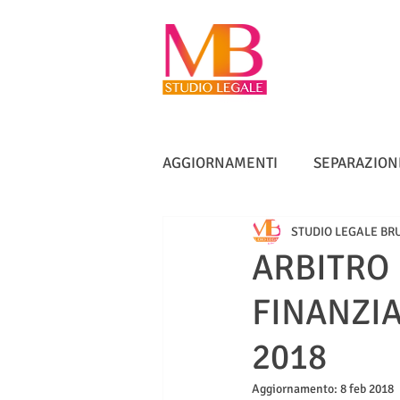
AGGIORNAMENTI
SEPARAZION
STUDIO LEGALE BR
VACCINI
TUTELA ANZIANI
ARBITRO
FINANZIA
DIRITTO IMMOBILIARE
IN
2018
Aggiornamento:
8 feb 2018