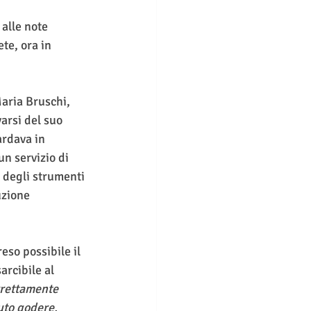
 alle note 
te, ora in 
Maria Bruschi, 
arsi del suo 
ardava in 
n servizio di 
e degli strumenti 
uzione 
eso possibile il 
rcibile al 
rrettamente 
uto godere, 