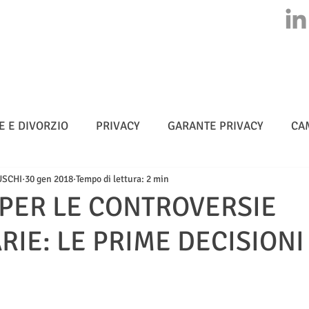
HOME
CHI SIAMO
ATTIVITA'
CLASS ACTION
NEWS
E E DIVORZIO
PRIVACY
GARANTE PRIVACY
CA
USCHI
30 gen 2018
Tempo di lettura: 2 min
MULTE
CYBERSICUREZZA - NIS 2
METADATI
 PER LE CONTROVERSIE
RIE: LE PRIME DECISIONI
TELLIGENZA ARTIFICIALE