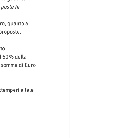
poste in 
ro, quanto a 
 proposte.
to 
l 60% della 
a somma di Euro 