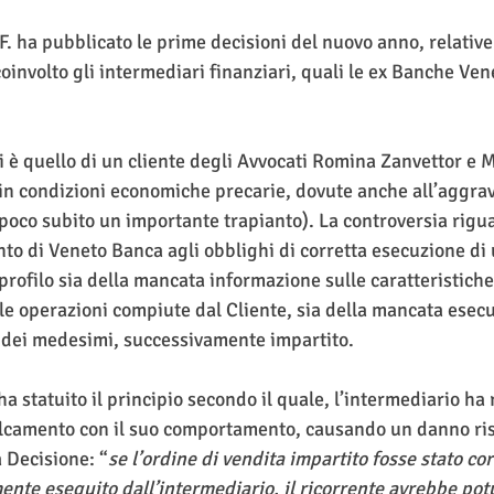
C.F. ha pubblicato le prime decisioni del nuovo anno, relative
involto gli intermediari finanziari, quali le ex Banche Vene
i è quello di un cliente degli Avvocati Romina Zanvettor e 
n condizioni economiche precarie, dovute anche all’aggrav
 poco subito un importante trapianto). La controversia rigu
to di Veneto Banca agli obblighi di corretta esecuzione di u
 profilo sia della mancata informazione sulle caratteristich
lle operazioni compiute dal Cliente, sia della mancata esec
a dei medesimi, successivamente impartito. 
ha statuito il principio secondo il quale, l’intermediario ha r
lcamento con il suo comportamento, causando un danno risa
a Decisione: “
se l’ordine di vendita impartito fosse stato co
ente eseguito dall’intermediario, il ricorrente avrebbe pot