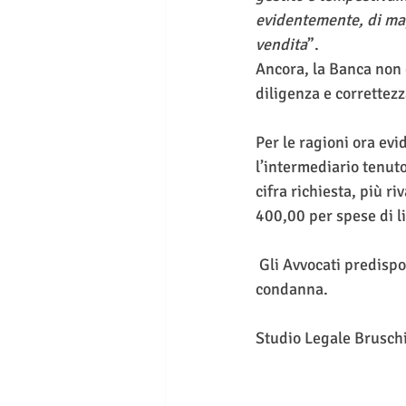
evidentemente, di magg
vendita
”.
Ancora, la Banca non è
diligenza e correttezz
Per le ragioni ora evi
l’intermediario tenut
cifra richiesta, più 
400,00 per spese di li
 Gli Avvocati predisporranno tutte le azioni necessarie affinché l’Intermediario ottemperi a tale 
condanna.
Studio Legale Brusch