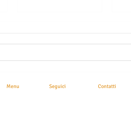
LE SEGNALAZIONI ALLA
TELO
CENTRALE RISCHI NON SONO
DELL
AUTOMATICHE: QUANDO LA
COM
Menu
Seguici
Contatti
BANCA PUÒ ESSERE
CARO
CHIAMATA A RISARCIRE I
RISA
STUDIO LEGAL
HOME
DANNI
Avv. Maria Brusc
CHI SIAMO
Piazza
Meschio, 1
ATTIVITA'
31029 Vittorio Ve
CLASS ACTION
NEWS
STAMPA